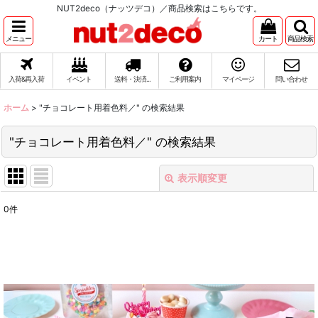
NUT2deco（ナッツデコ）／商品検索はこちらです。
メニュー
カート
商品検索
入荷&再入荷
イベント
送料・決済...
ご利用案内
マイページ
問い合わせ
ホーム
>
"チョコレート用着色料／"
の
検索結果
"チョコレート用着色料／"
の
検索結果
表示順変更
閉じる
0
件
商品検索
:
表示数
:
在庫あり
並び順
: