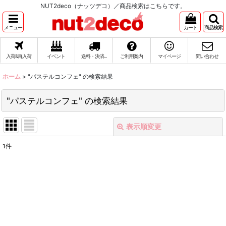
NUT2deco（ナッツデコ）／商品検索はこちらです。
メニュー
カート
商品検索
入荷&再入荷
イベント
送料・決済...
ご利用案内
マイページ
問い合わせ
ホーム
>
"パステルコンフェ"
の
検索結果
"パステルコンフェ"
の
検索結果
表示順変更
閉じる
1
件
商品検索
:
表示数
:
在庫あり
並び順
: