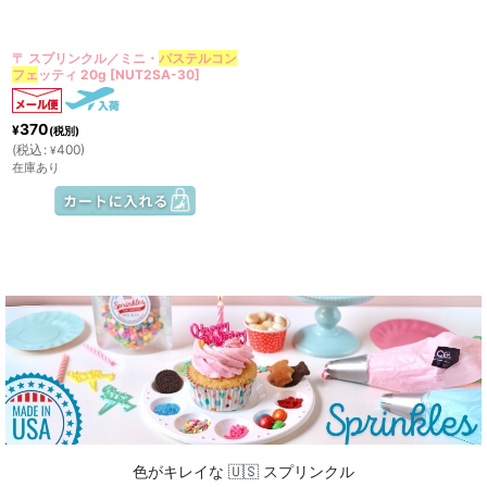
絞り込む
〒 スプリンクル／ミニ・
パステルコン
フェ
ッティ 20g
[
NUT2SA-30
]
370
¥
(税別)
(
税込
:
400
)
¥
在庫あり
色がキレイな 🇺🇸 スプリンクル