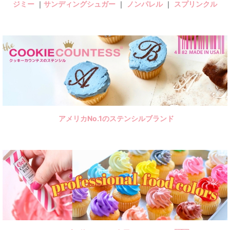
ジミー
｜
サンディングシュガー
｜
ノンパレル
｜
スプリンクル
アメリカNo.1のステンシルブランド