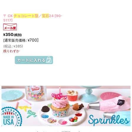
絞り込む
〒 CK
チョコレート型
／
宝石
24
[
90-
5117
]
350
¥
(税別)
700
]
[
通常販売価格
:
¥
(
税込
:
385
)
¥
残りわずか