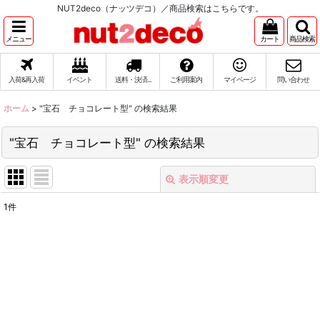
NUT2deco（ナッツデコ）／商品検索はこちらです。
メニュー
カート
商品検索
入荷&再入荷
イベント
送料・決済...
ご利用案内
マイページ
問い合わせ
ホーム
>
"宝石 チョコレート型"
の
検索結果
"宝石 チョコレート型"
の
検索結果
表示順変更
閉じる
1
件
商品検索
:
表示数
:
在庫あり
並び順
: