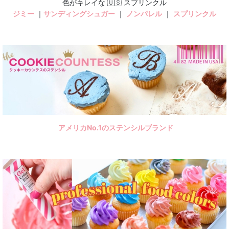
色がキレイな 🇺🇸 スプリンクル
ジミー
｜
サンディングシュガー
｜
ノンパレル
｜
スプリンクル
アメリカNo.1のステンシルブランド