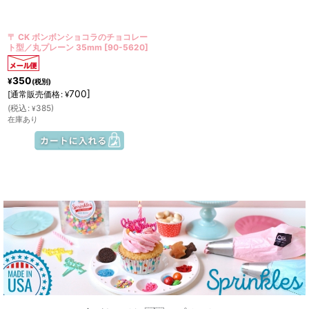
絞り込む
〒 CK ボンボンショコラのチョコレー
ト型／丸プレーン 35mm
[
90-5620
]
350
¥
(税別)
700
]
[
通常販売価格
:
¥
(
税込
:
385
)
¥
在庫あり