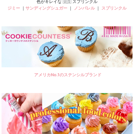
色がキレイな 🇺🇸 スプリンクル
ジミー
｜
サンディングシュガー
｜
ノンパレル
｜
スプリンクル
アメリカNo.1のステンシルブランド