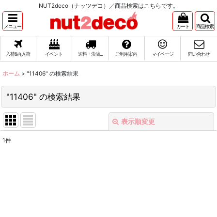
NUT2deco（ナッツデコ）／商品検索はこちらです。
メニュー
カート
商品検索
入荷&再入荷
イベント
送料・決済...
ご利用案内
マイページ
問い合わせ
ホーム
>
"11406"
の
検索結果
"11406"
の
検索結果
表示順変更
閉じる
1
件
商品検索
:
表示数
:
在庫あり
並び順
: