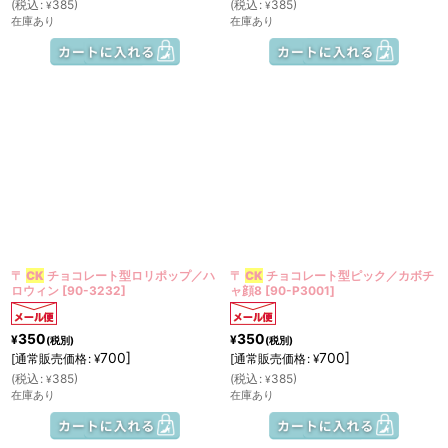
(
税込
:
385
)
(
税込
:
385
)
¥
¥
在庫あり
在庫あり
〒
CK
チョコレート型ロリポップ／ハ
〒
CK
チョコレート型ピック／カボチ
ロウィン
[
90-3232
]
ャ顔8
[
90-P3001
]
350
350
¥
¥
(税別)
(税別)
700
]
700
]
[
通常販売価格
:
[
通常販売価格
:
¥
¥
(
税込
:
385
)
(
税込
:
385
)
¥
¥
在庫あり
在庫あり