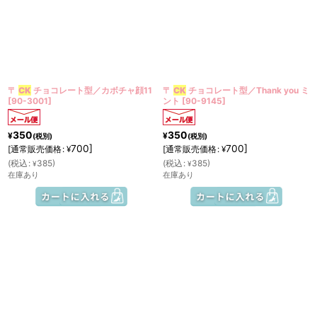
〒
CK
チョコレート型／カボチャ顔11
〒
CK
チョコレート型／Thank you ミ
[
90-3001
]
ント
[
90-9145
]
350
350
¥
¥
(税別)
(税別)
700
]
700
]
[
通常販売価格
:
[
通常販売価格
:
¥
¥
(
税込
:
385
)
(
税込
:
385
)
¥
¥
在庫あり
在庫あり