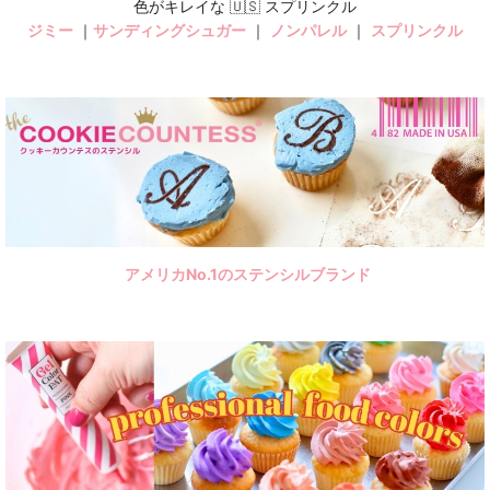
色がキレイな 🇺🇸 スプリンクル
ジミー
｜
サンディングシュガー
｜
ノンパレル
｜
スプリンクル
アメリカNo.1のステンシルブランド