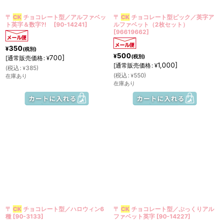
〒
CK
チョコレート型／アルファベッ
〒
CK
チョコレート型ピック／英字ア
ト英字＆数字?!
[
90-14241
]
ルファベット（2枚セット）
[
96619662
]
350
¥
(税別)
500
¥
(税別)
700
]
[
通常販売価格
:
¥
1,000
]
[
通常販売価格
:
¥
(
税込
:
385
)
¥
(
税込
:
550
)
在庫あり
¥
在庫あり
〒
CK
チョコレート型／ハロウィン6
〒
CK
チョコレート型／ぷっくりアル
種
[
90-3133
]
ファベット英字
[
90-14227
]