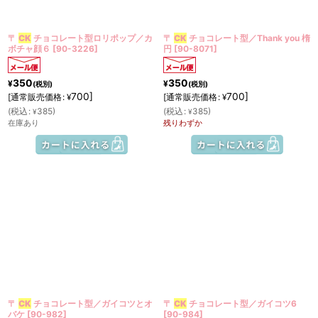
〒
CK
チョコレート型ロリポップ／カ
〒
CK
チョコレート型／Thank you 楕
ボチャ顔６
[
90-3226
]
円
[
90-8071
]
350
350
¥
¥
(税別)
(税別)
700
]
700
]
[
通常販売価格
:
[
通常販売価格
:
¥
¥
(
税込
:
385
)
(
税込
:
385
)
¥
¥
在庫あり
残りわずか
〒
CK
チョコレート型／ガイコツとオ
〒
CK
チョコレート型／ガイコツ6
バケ
[
90-982
]
[
90-984
]