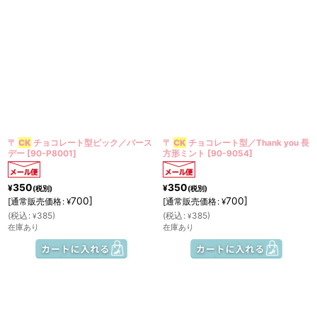
〒
CK
チョコレート型ピック／バース
〒
CK
チョコレート型／Thank you 長
デー
[
90-P8001
]
方形ミント
[
90-9054
]
350
350
¥
¥
(税別)
(税別)
700
]
700
]
[
通常販売価格
:
[
通常販売価格
:
¥
¥
(
税込
:
385
)
(
税込
:
385
)
¥
¥
在庫あり
在庫あり