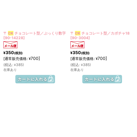
絞り込む
〒
CK
チョコレート型／ぷっくり数字
〒
CK
チョコレート型／カボチャ18
[
90-14228
]
[
90-3004
]
350
350
¥
¥
(税別)
(税別)
700
]
700
]
[
通常販売価格
:
[
通常販売価格
:
¥
¥
(
税込
:
385
)
(
税込
:
385
)
¥
¥
在庫あり
在庫あり