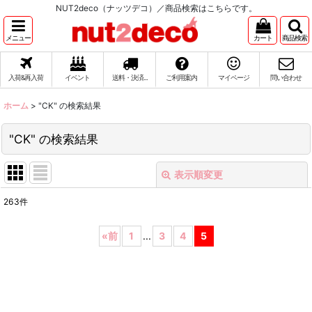
NUT2deco（ナッツデコ）／商品検索はこちらです。
メニュー
カート
商品検索
入荷&再入荷
イベント
送料・決済...
ご利用案内
マイページ
問い合わせ
ホーム
>
"CK"
の
検索結果
"CK"
の
検索結果
表示順変更
閉じる
263
件
商品検索
:
«
前
1
...
3
4
5
表示数
:
在庫あり
並び順
: