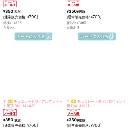
350
350
¥
¥
(税別)
(税別)
700
]
700
]
[
通常販売価格
:
[
通常販売価格
:
¥
¥
(
税込
:
385
)
(
税込
:
385
)
¥
¥
在庫あり
在庫あり
〒
CK
チョコレート型／アルファベッ
〒
CK
チョコレート型／ハロウィン 4
ト英字
[
90-14242
]
種
[
90-3122
]
350
350
¥
¥
(税別)
(税別)
700
]
700
]
[
通常販売価格
:
[
通常販売価格
:
¥
¥