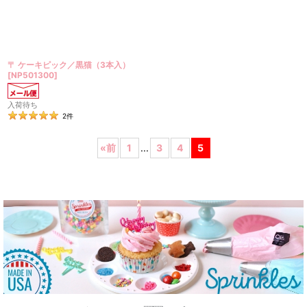
〒 ケーキピック／黒猫（3本入）
[
NP501300
]
入荷待ち
2
件
«
前
1
...
3
4
5