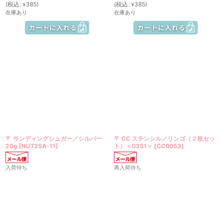
(
税込
:
385
)
(
税込
:
385
)
¥
¥
在庫あり
在庫あり
〒 サンディングシュガー／シルバー
〒 CC ステンシル／リンゴ（２枚セッ
20g
[
NUT2SA-11
]
ト）＜0351＞
[
CC0053
]
入荷待ち
再入荷待ち