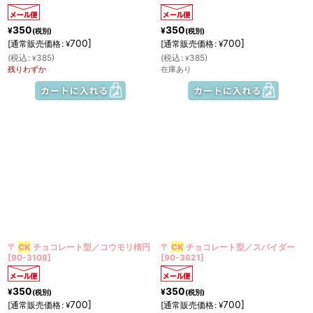
350
350
¥
¥
(税別)
(税別)
700
]
700
]
[
通常販売価格
:
[
通常販売価格
:
¥
¥
(
税込
:
385
)
(
税込
:
385
)
¥
¥
残りわずか
在庫あり
〒
CK
チョコレート型／コウモリ楕円
〒
CK
チョコレート型／スパイダー
[
90-3108
]
[
90-3621
]
350
350
¥
¥
(税別)
(税別)
700
]
700
]
[
通常販売価格
:
[
通常販売価格
:
¥
¥