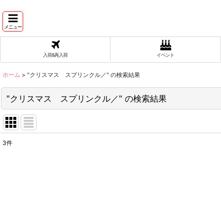
メニュー
入荷&再入荷
イベント
ホーム
>
"クリスマス スプリンクル／"
の
検索結果
"クリスマス スプリンクル／"
の
検索結果
3
件
商品検索
:
表示数
:
在庫あり
並び順
: