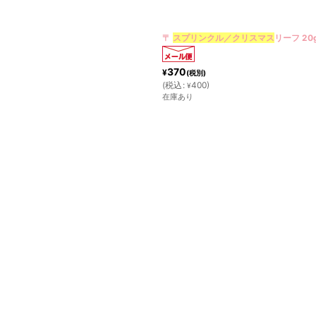
絞り込む
〒
スプリンクル／
クリスマス
リーフ 20
370
¥
(税別)
(
税込
:
400
)
¥
在庫あり