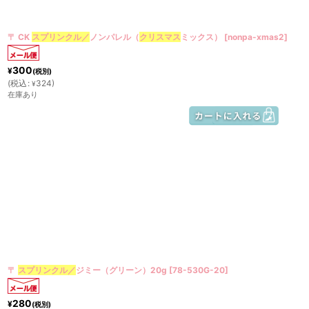
〒 CK
スプリンクル／
ノンパレル（
クリスマス
ミックス）
[
nonpa-xmas2
]
300
¥
(税別)
(
税込
:
324
)
¥
在庫あり
〒
スプリンクル／
ジミー（グリーン）20g
[
78-530G-20
]
280
¥
(税別)