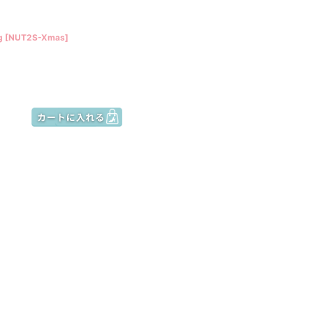
g
[
NUT2S-Xmas
]