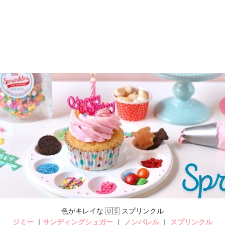
色がキレイな 🇺🇸 スプリンクル
ジミー
｜
サンディングシュガー
｜
ノンパレル
｜
スプリンクル