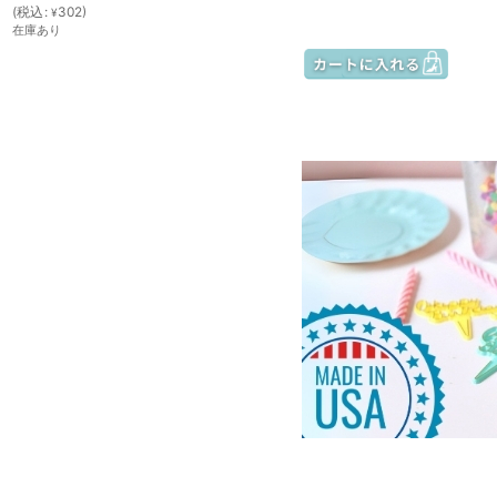
(
税込
:
302
)
¥
在庫あり