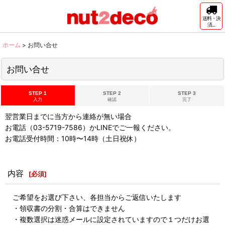
送料・決
済...
ホーム
>
お問い合せ
お問い合せ
STEP 1
STEP 2
STEP 3
入力
確認
完了
翌営業日までに当方から連絡が無い場合
お電話（03-5719-7586）かLINEでご一報ください。
お電話受付時間：10時〜14時（土日祝休）
内容
[
必須
]
ご希望をお選び下さい、各担当からご返信いたします
・領収書の分割・合算はできません
・複数選択は迷惑メールに設定されていますので１つだけお選