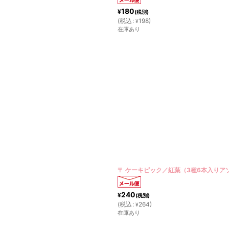
180
¥
(税別)
(
税込
:
198
)
¥
在庫あり
〒 ケーキピック／紅葉（3種6本入りア
240
¥
(税別)
(
税込
:
264
)
¥
在庫あり