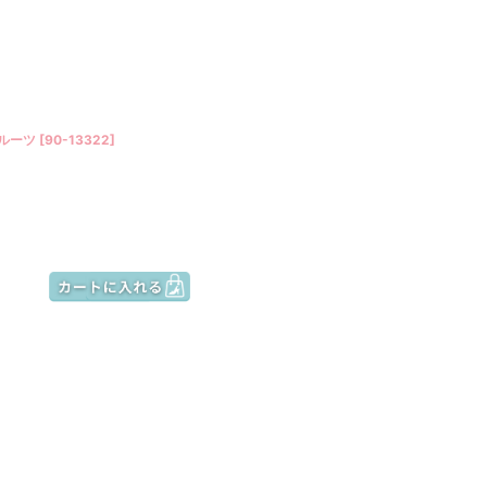
フルーツ
[
90-13322
]