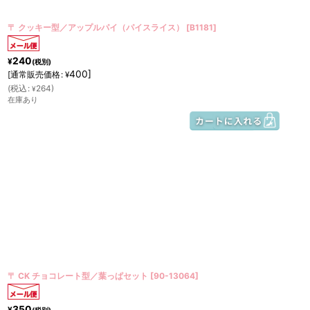
〒 クッキー型／アップルパイ（パイスライス）
[
B1181
]
240
¥
(税別)
400
]
[
通常販売価格
:
¥
(
税込
:
264
)
¥
在庫あり
〒 CK チョコレート型／葉っぱセット
[
90-13064
]
350