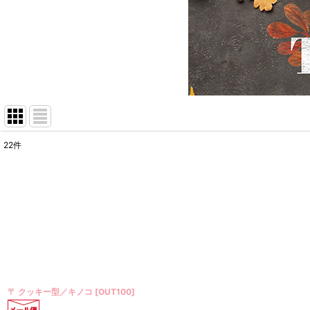
22
件
表示数
:
在庫あり
並び順
:
〒 クッキー型／キノコ
[
OUT100
]