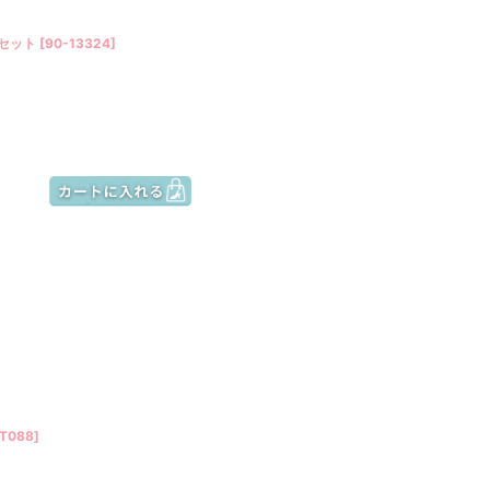
菜セット
[
90-13324
]
T088
]