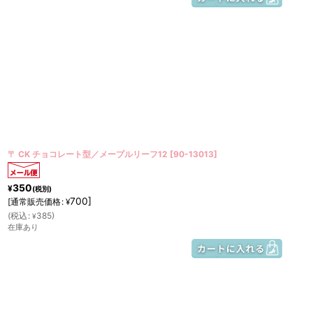
〒 CK チョコレート型／メープルリーフ12
[
90-13013
]
350
¥
(税別)
700
]
[
通常販売価格
:
¥
(
税込
:
385
)
¥
在庫あり