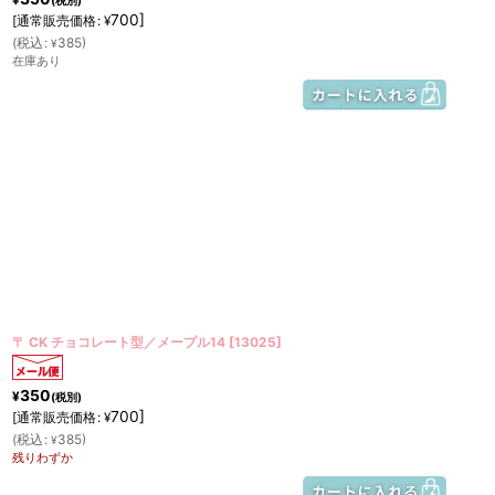
¥
(税別)
700
]
[
通常販売価格
:
¥
(
税込
:
385
)
¥
在庫あり
〒 CK チョコレート型／メープル14
[
13025
]
350
¥
(税別)
700
]
[
通常販売価格
:
¥
(
税込
:
385
)
¥
残りわずか