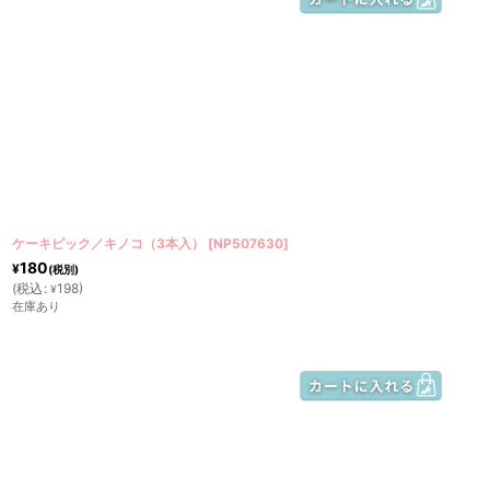
ケーキピック／キノコ（3本入）
[
NP507630
]
180
¥
(税別)
(
税込
:
198
)
¥
在庫あり