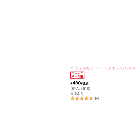
〒 ジェルカラーイート／オレンジ
[
GCE
480
¥
(税別)
(
税込
:
518
)
¥
在庫あり
1
件