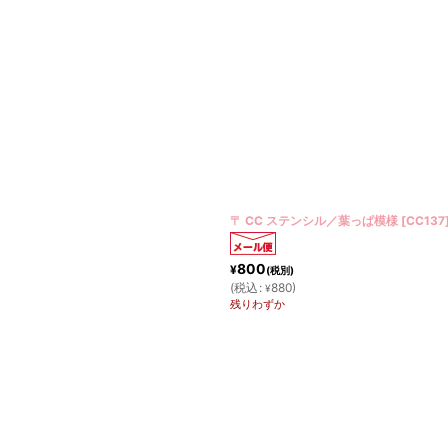
〒 CC ステンシル／葉っぱ模様
[
CC137
800
¥
(税別)
(
税込
:
880
)
¥
残りわずか