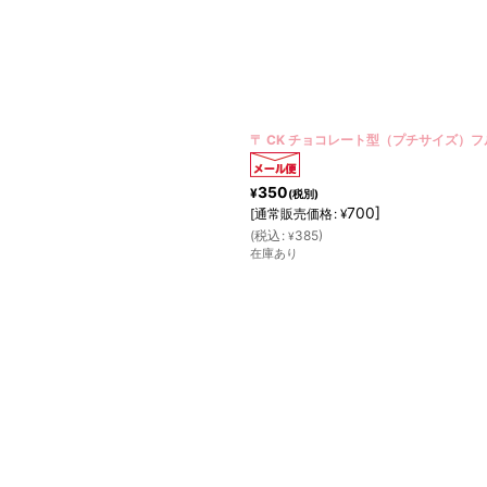
〒 CK チョコレート型（プチサイズ）
350
¥
(税別)
700
]
[
通常販売価格
:
¥
(
税込
:
385
)
¥
在庫あり