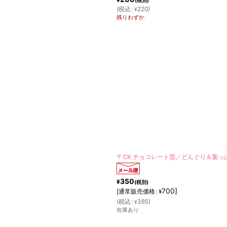
¥
(税別)
(
税込
:
220
)
¥
残りわずか
〒CK チョコレート型／どんぐり＆葉っ
350
¥
(税別)
700
]
[
通常販売価格
:
¥
(
税込
:
385
)
¥
在庫あり