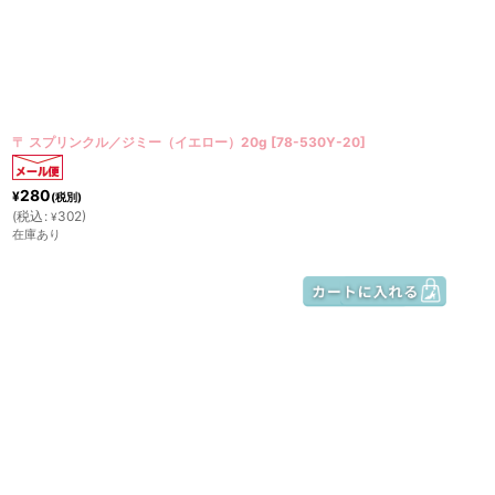
〒 スプリンクル／ジミー（イエロー）20g
[
78-530Y-20
]
280
¥
(税別)
(
税込
:
302
)
¥
在庫あり