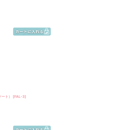
ソート）
[
FAL-3
]