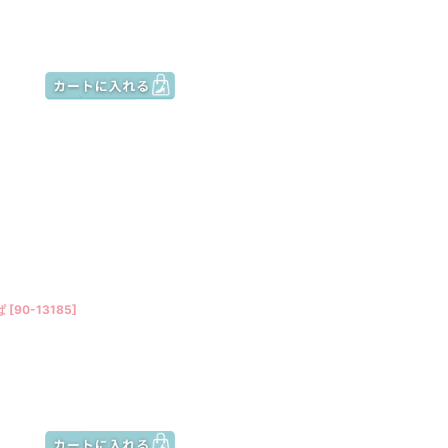
ぱ
[
90-13185
]