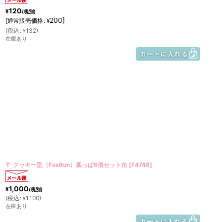
120
¥
(税別)
200
]
[
通常販売価格
:
¥
(
税込
:
132
)
¥
在庫あり
〒 クッキー型（FoxRun）葉っぱ6個セット缶
[
F4748
]
1,000
¥
(税別)
(
税込
:
1,100
)
¥
在庫あり