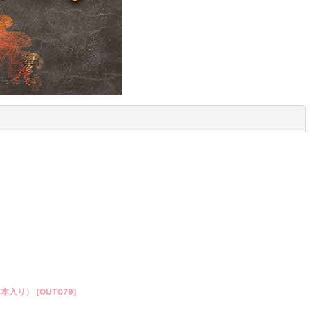
閉じる
３本入り）
[
OUT079
]