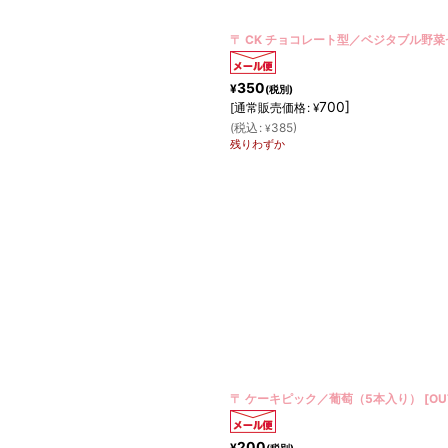
〒 CK チョコレート型／ベジタブル野
350
¥
(税別)
700
]
[
通常販売価格
:
¥
(
税込
:
385
)
¥
残りわずか
〒 ケーキピック／葡萄（5本入り）
[
OU
200