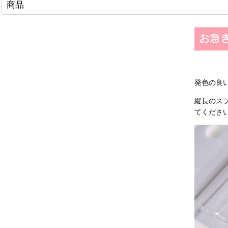
商品
発色の良
縦長のス
てくださ