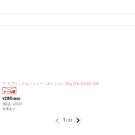
〒 スプリンクル／ジミー（ライムグリーン）20g
[
78350I-20
]
280
¥
(税別)
(
税込
:
302
)
¥
在庫あり
2
/
22