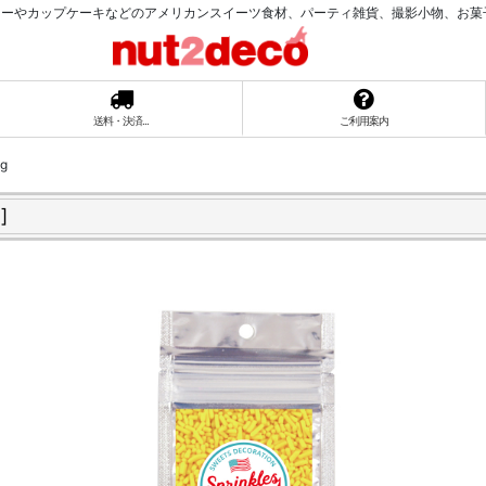
ーやカップケーキなどのアメリカンスイーツ食材、パーティ雑貨、撮影小物、お菓子ラッ
送料・決済...
ご利用案内
g
0
]