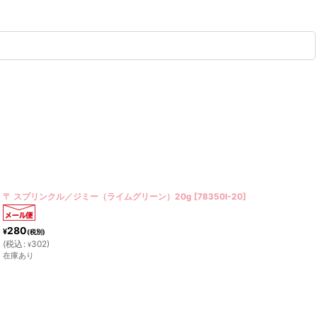
〒 スプリンクル／ジミー（レインボー）20g
[
78-530M-20
]
300
¥
(税別)
(
税込
:
324
)
¥
在庫あり