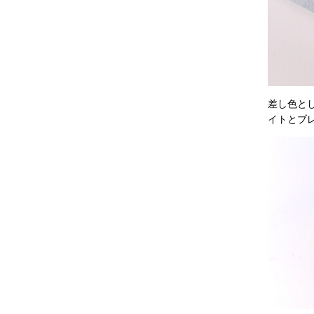
差し色と
イトとブ