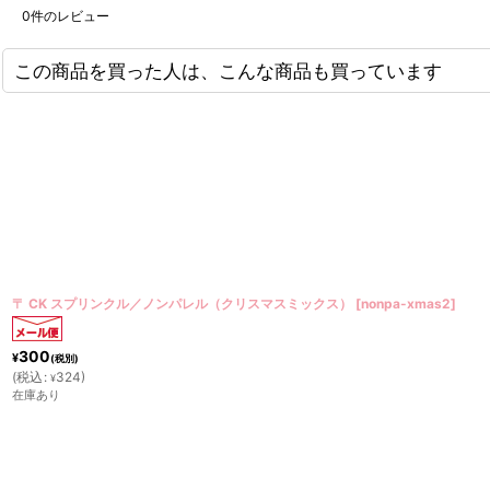
0
件のレビュー
この商品を買った人は、こんな商品も買っています
〒 スプリンクル／ジミー（オレンジ）20g
[
78-530O-20
]
280
¥
(税別)
(
税込
:
302
)
¥
在庫あり