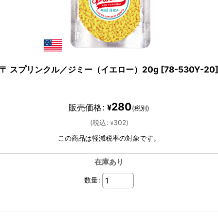
〒 スプリンクル／ジミー（イエロー）20g
[
78-530Y-20
280
販売価格
:
¥
(税別)
(
税込
:
302
)
¥
この商品は軽減税率の対象です。
在庫あり
数量
: