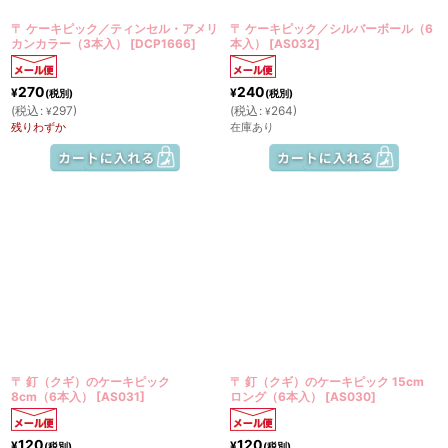
〒 ケーキピック／ティンセル・アメリ
〒 ケーキピック／シルバーボール（6
カンカラー（3本入）
[
DCP1666
]
本入）
[
AS032
]
270
240
¥
¥
(税別)
(税別)
(
税込
:
297
)
(
税込
:
264
)
¥
¥
残りわずか
在庫あり
〒 釘（クギ）のケーキピック
〒 釘（クギ）のケーキピック 15cm
8cm（6本入）
[
AS031
]
ロング（6本入）
[
AS030
]
120
120
¥
¥
(税別)
(税別)