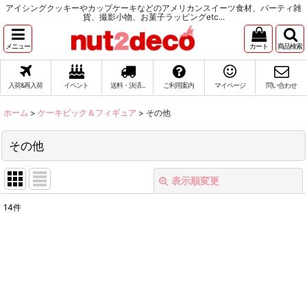
アイシングクッキーやカップケーキなどのアメリカンスイーツ食材、パーティ雑
貨、撮影小物、お菓子ラッピングetc...
メニュー
カート
商品検索
入荷&再入荷
イベント
送料・決済...
ご利用案内
マイページ
問い合わせ
ホーム
>
ケーキピック＆フィギュア
>
その他
その他
表示順変更
閉じる
14
件
表示数
:
在庫あり
並び順
: