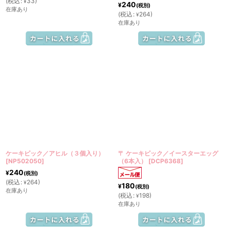
(
税込
:
33
)
¥
240
¥
(税別)
在庫あり
(
税込
:
264
)
¥
在庫あり
ケーキピック／アヒル（３個入り）
〒 ケーキピック／イースターエッグ
[
NP502050
]
（6本入）
[
DCP6368
]
240
¥
(税別)
(
税込
:
264
)
¥
180
¥
(税別)
在庫あり
(
税込
:
198
)
¥
在庫あり