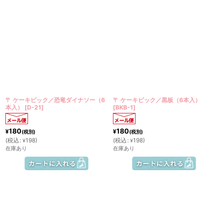
〒 ケーキピック／恐竜ダイナソー（6
〒 ケーキピック／黒板（6本入）
本入）
[
D-21
]
[
BKB-1
]
180
180
¥
¥
(税別)
(税別)
(
税込
:
198
)
(
税込
:
198
)
¥
¥
在庫あり
在庫あり