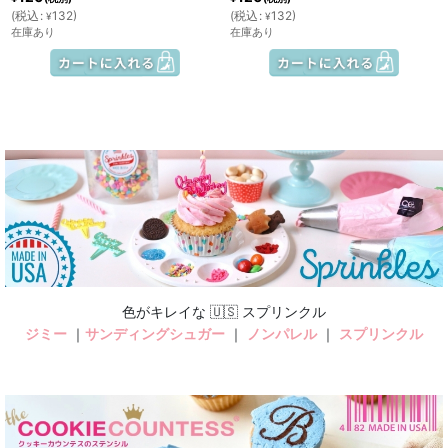
(
税込
:
132
)
(
税込
:
132
)
¥
¥
在庫あり
在庫あり
色がキレイな 🇺🇸 スプリンクル
ジミー
｜
サンディングシュガー
｜
ノンパレル
｜
スプリンクル