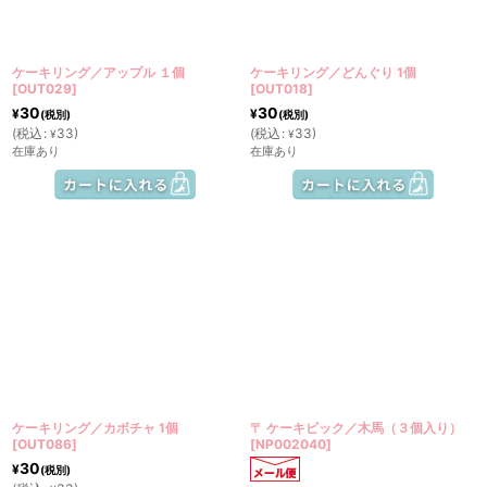
絞り込む
ケーキリング／アップル １個
ケーキリング／どんぐり 1個
[
OUT029
]
[
OUT018
]
30
30
¥
¥
(税別)
(税別)
(
税込
:
33
)
(
税込
:
33
)
¥
¥
在庫あり
在庫あり
ケーキリング／カボチャ 1個
〒 ケーキピック／木馬（３個入り）
[
OUT086
]
[
NP002040
]
30
¥
(税別)