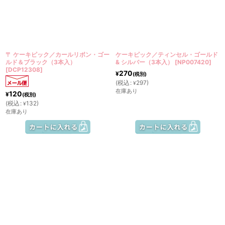
〒 ケーキピック／カールリボン・ゴー
ケーキピック／ティンセル・ゴールド
ルド＆ブラック（3本入）
& シルバー（3本入）
[
NP007420
]
[
DCP12308
]
270
¥
(税別)
(
税込
:
297
)
¥
在庫あり
120
¥
(税別)
(
税込
:
132
)
¥
在庫あり