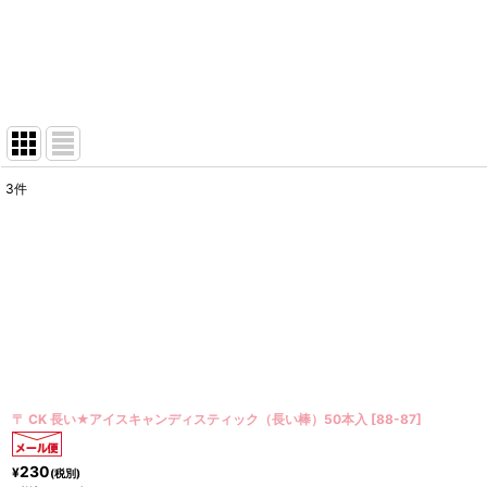
3
件
表示数
:
在庫あり
並び順
:
〒 CK 長い★アイスキャンディスティック（長い棒）50本入
[
88-87
]
230
¥
(税別)