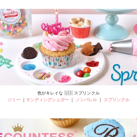
色がキレイな 🇺🇸 スプリンクル
ジミー
｜
サンディングシュガー
｜
ノンパレル
｜
スプリンクル