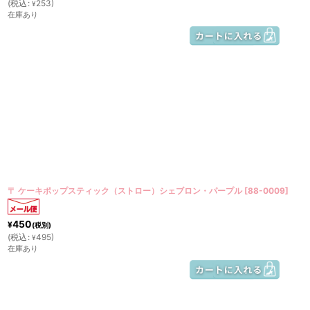
(
税込
:
253
)
¥
在庫あり
〒 ケーキポップスティック（ストロー）シェブロン・パープル
[
88-0009
]
450
¥
(税別)
(
税込
:
495
)
¥
在庫あり