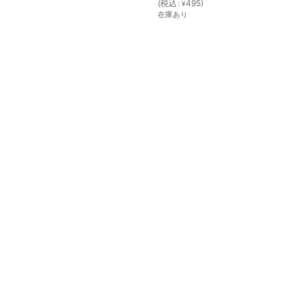
(
税込
:
495
)
¥
在庫あり