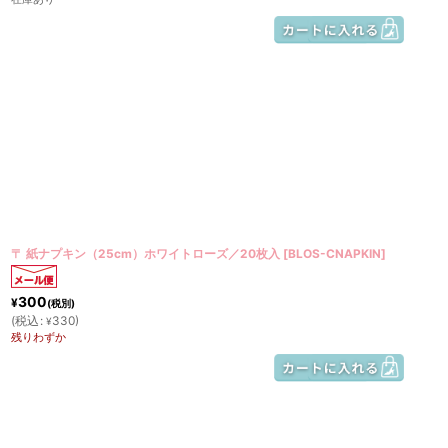
〒 紙ナプキン（25cm）ホワイトローズ／20枚入
[
BLOS-CNAPKIN
]
300
¥
(税別)
(
税込
:
330
)
¥
残りわずか