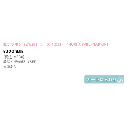
紙ナプキン（21cm）ローズイエロー／40枚入
[
PRL-NAPKIN
]
300
¥
(税別)
(
税込
:
330
)
¥
希望小売価格
:
360
¥
在庫あり