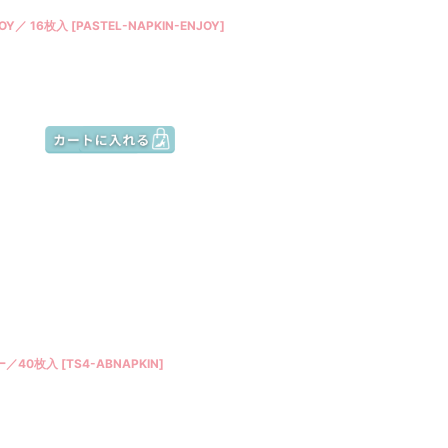
Y／ 16枚入
[
PASTEL-NAPKIN-ENJOY
]
ー／40枚入
[
TS4-ABNAPKIN
]