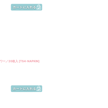
ワー／20枚入
[
TS4-NAPKIN
]