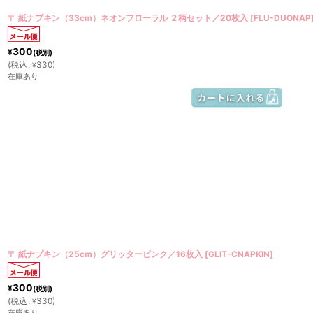
〒 紙ナプキン（33cm）ネオンフローラル ２柄セット／20枚入
[
FLU-DUONAP
300
¥
(税別)
(
税込
:
330
)
¥
在庫あり
〒 紙ナプキン（25cm）グリッターピンク／16枚入
[
GLIT-CNAPKIN
]
300
¥
(税別)
(
税込
:
330
)
¥
在庫あり