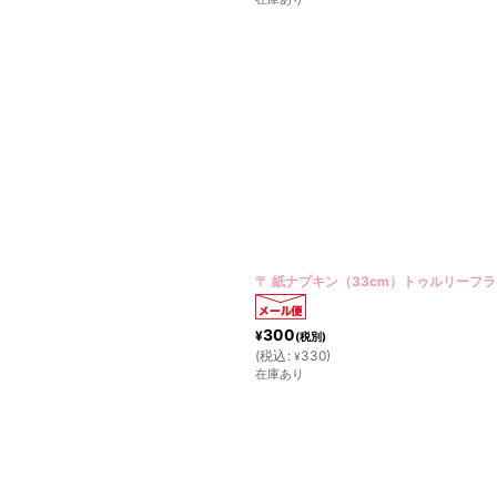
〒 紙ナプキン（33cm）トゥルリーフラ
300
¥
(税別)
(
税込
:
330
)
¥
在庫あり