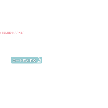
入
[
BLUE-NAPKIN
]