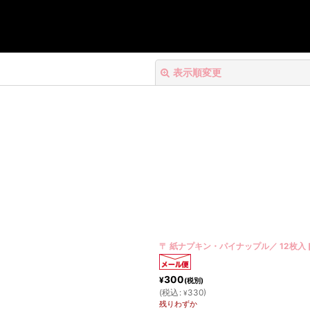
表示順変更
絞り込む
〒 紙ナプキン・パイナップル／ 12枚入
300
¥
(税別)
(
税込
:
330
)
¥
残りわずか