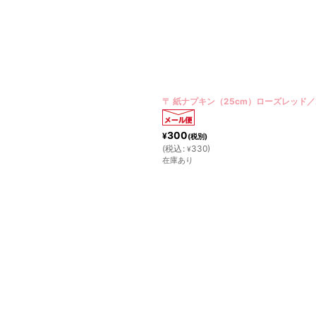
〒 紙ナプキン（25cm）ローズレッド／
300
¥
(税別)
(
税込
:
330
)
¥
在庫あり