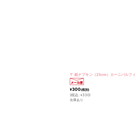
〒 紙ナプキン（25cm）カーニバルフィ
300
¥
(税別)
(
税込
:
330
)
¥
在庫あり