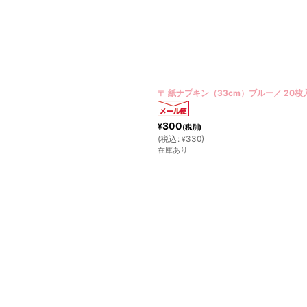
〒 紙ナプキン（33cm）ブルー／ 20枚
300
¥
(税別)
(
税込
:
330
)
¥
在庫あり