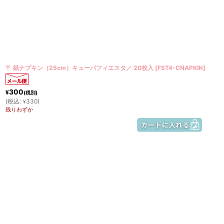
〒 紙ナプキン（25cm）キューバフィエスタ／ 20枚入
[
FST4-CNAPKIN
]
300
¥
(税別)
(
税込
:
330
)
¥
残りわずか