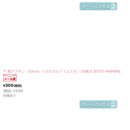
〒 紙ナプキン（33cm）トロピカルフィエスタ／ 20枚入
[
FST2-NAPKIN
]
300
¥
(税別)
(
税込
:
330
)
¥
在庫あり