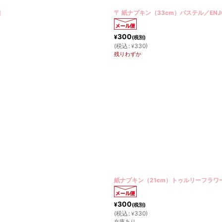
]
〒 紙ナプキン（33cm）パステル／ENJO
300
¥
(税別)
(
税込
:
330
)
¥
残りわずか
紙ナプキン（21cm）トゥルリーフラワ
300
¥
(税別)
(
税込
:
330
)
¥
在庫あり