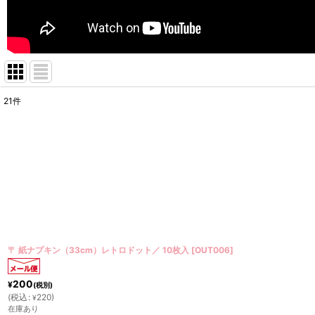
21
件
表示数
:
在庫あり
並び順
:
〒 紙ナプキン（33cm）レトロドット／ 10枚入
[
OUT006
]
200
¥
(税別)
(
税込
:
220
)
¥
在庫あり