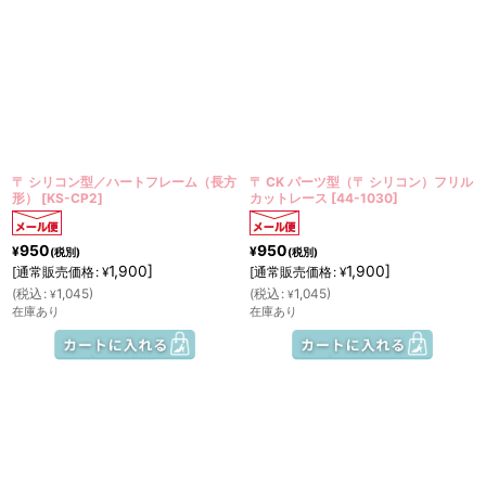
〒 シリコン型／ハートフレーム（長方
〒 CK パーツ型（〒 シリコン）フリル
形）
[
KS-CP2
]
カットレース
[
44-1030
]
950
950
¥
¥
(税別)
(税別)
1,900
]
1,900
]
[
通常販売価格
:
[
通常販売価格
:
¥
¥
(
税込
:
1,045
)
(
税込
:
1,045
)
¥
¥
在庫あり
在庫あり