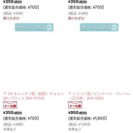
350
350
¥
¥
(税別)
(税別)
700
]
700
]
[
通常販売価格
:
[
通常販売価格
:
¥
¥
(
税込
:
385
)
(
税込
:
385
)
¥
¥
残りわずか
残りわずか
〒 CK キャンディ型（飴型）チョコっ
〒 シリコン型／ビンテージ・フレーム
ぽいブロック
[
8H-5730
]
（正方形）
[
KS-CE9
]
350
950
¥
¥
(税別)
(税別)
700
]
1,900
]
[
通常販売価格
:
[
通常販売価格
:
¥
¥
(
税込
:
385
)
(
税込
:
1,045
)
¥
¥
在庫あり
在庫あり