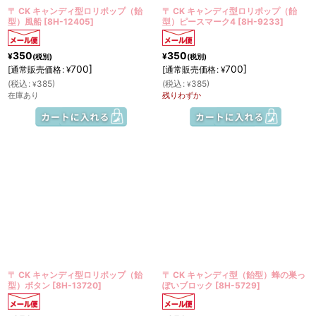
〒 CK キャンディ型ロリポップ（飴
〒 CK キャンディ型ロリポップ（飴
型）風船
[
8H-12405
]
型）ピースマーク4
[
8H-9233
]
350
350
¥
¥
(税別)
(税別)
700
]
700
]
[
通常販売価格
:
[
通常販売価格
:
¥
¥
(
税込
:
385
)
(
税込
:
385
)
¥
¥
在庫あり
残りわずか
〒 CK キャンディ型ロリポップ（飴
〒 CK キャンディ型（飴型）蜂の巣っ
型）ボタン
[
8H-13720
]
ぽいブロック
[
8H-5729
]