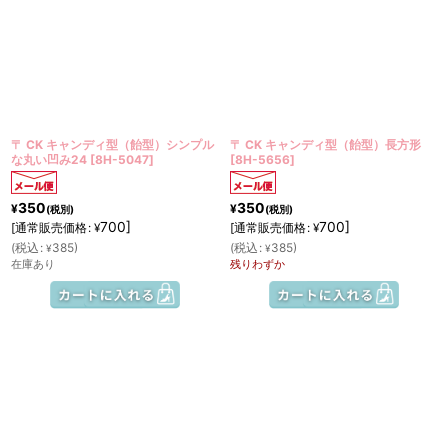
〒 CK キャンディ型（飴型）シンプル
〒 CK キャンディ型（飴型）長方形
な丸い凹み24
[
8H-5047
]
[
8H-5656
]
350
350
¥
¥
(税別)
(税別)
700
]
700
]
[
通常販売価格
:
[
通常販売価格
:
¥
¥
(
税込
:
385
)
(
税込
:
385
)
¥
¥
在庫あり
残りわずか