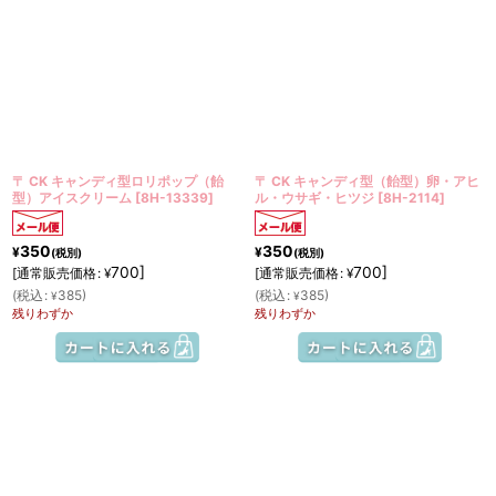
〒 CK キャンディ型ロリポップ（飴
〒 CK キャンディ型（飴型）卵・アヒ
型）アイスクリーム
[
8H-13339
]
ル・ウサギ・ヒツジ
[
8H-2114
]
350
350
¥
¥
(税別)
(税別)
700
]
700
]
[
通常販売価格
:
[
通常販売価格
:
¥
¥
(
税込
:
385
)
(
税込
:
385
)
¥
¥
残りわずか
残りわずか