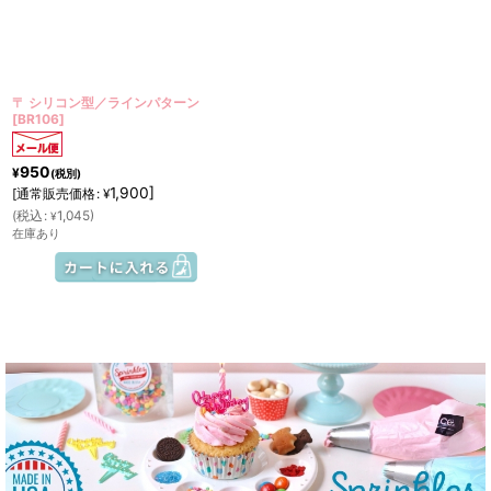
〒 シリコン型／ラインパターン
[
BR106
]
950
¥
(税別)
1,900
]
[
通常販売価格
:
¥
(
税込
:
1,045
)
¥
在庫あり