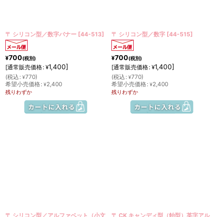
〒 シリコン型／数字バナー
[
44-513
]
〒 シリコン型／数字
[
44-515
]
700
700
¥
¥
(税別)
(税別)
1,400
]
1,400
]
[
通常販売価格
:
[
通常販売価格
:
¥
¥
(
税込
:
770
)
(
税込
:
770
)
¥
¥
希望小売価格
:
2,400
希望小売価格
:
2,400
¥
¥
残りわずか
残りわずか
〒 シリコン型／アルファベット（小文
〒 CK キャンディ型（飴型）英字アル