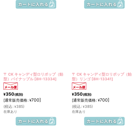
〒 CK キャンディ型ロリポップ（飴
〒 CK キャンディ型ロリポップ（飴
型）パイナップル
[
8H-13334
]
型）リンゴ
[
8H-13341
]
350
350
¥
¥
(税別)
(税別)
700
]
700
]
[
通常販売価格
:
[
通常販売価格
:
¥
¥
(
税込
:
385
)
(
税込
:
385
)
¥
¥
在庫あり
在庫あり