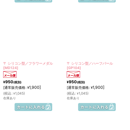
〒 シリコン型／フラワーメダル
〒 シリコン型／ハーフパール
[
MD124
]
[
GP104
]
950
950
¥
¥
(税別)
(税別)
1,900
]
1,900
]
[
通常販売価格
:
[
通常販売価格
:
¥
¥
(
税込
:
1,045
)
(
税込
:
1,045
)
¥
¥
在庫あり
在庫あり