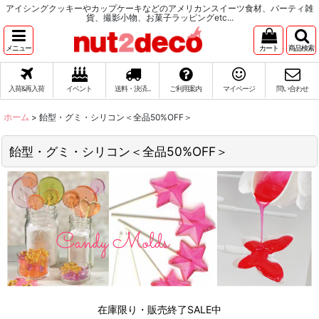
アイシングクッキーやカップケーキなどのアメリカンスイーツ食材、パーティ雑
貨、撮影小物、お菓子ラッピングetc...
メニュー
カート
商品検索
入荷&再入荷
イベント
送料・決済...
ご利用案内
マイページ
問い合わせ
ホーム
>
飴型・グミ・シリコン＜全品50%OFF＞
飴型・グミ・シリコン＜全品50%OFF＞
在庫限り・販売終了SALE中