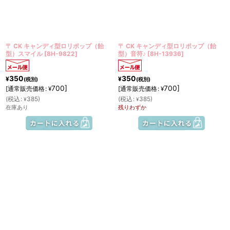
〒 CK キャンディ型ロリポップ（飴
〒 CK キャンディ型ロリポップ（飴
型）スマイル
[
8H-9822
]
型）音符♪
[
8H-13936
]
350
350
¥
¥
(税別)
(税別)
700
]
700
]
[
通常販売価格
:
[
通常販売価格
:
¥
¥
(
税込
:
385
)
(
税込
:
385
)
¥
¥
在庫あり
残りわずか