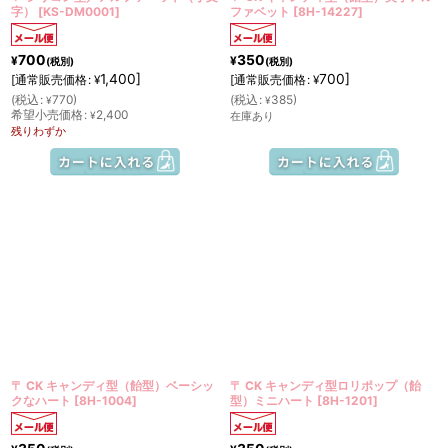
字）
[
KS-DM0001
]
ファベット
[
8H-14227
]
700
350
¥
¥
(税別)
(税別)
1,400
]
700
]
[
通常販売価格
:
[
通常販売価格
:
¥
¥
(
税込
:
770
)
(
税込
:
385
)
¥
¥
希望小売価格
:
2,400
¥
在庫あり
残りわずか
〒 CK キャンディ型（飴型）ベーシッ
〒 CK キャンディ型ロリポップ（飴
クなハート
[
8H-1004
]
型）ミニハート
[
8H-1201
]