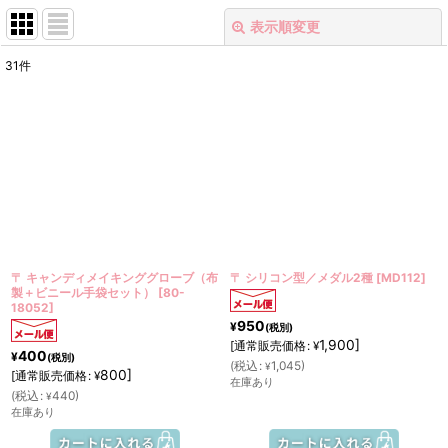
表示順変更
閉じる
31
件
表示数
:
在庫あり
並び順
:
絞り込む
〒 キャンディメイキンググローブ（布
〒 シリコン型／メダル2種
[
MD112
]
製＋ビニール手袋セット）
[
80-
18052
]
950
¥
(税別)
1,900
]
[
通常販売価格
:
¥
400
¥
(税別)
(
税込
:
1,045
)
¥
800
]
[
通常販売価格
:
¥
在庫あり
(
税込
:
440
)
¥
在庫あり