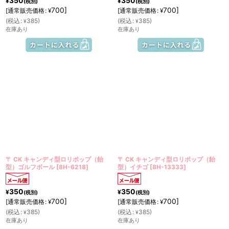
350
350
¥
¥
(税別)
(税別)
700
]
700
]
[
通常販売価格
:
[
通常販売価格
:
¥
¥
(
税込
:
385
)
(
税込
:
385
)
¥
¥
在庫あり
在庫あり
〒 CK キャンディ型ロリポップ（飴
〒 CK キャンディ型ロリポップ（飴
型）ゴルフボール
[
8H-6218
]
型）イチゴ
[
8H-13333
]
350
350
¥
¥
(税別)
(税別)
700
]
700
]
[
通常販売価格
:
[
通常販売価格
:
¥
¥
(
税込
:
385
)
(
税込
:
385
)
¥
¥
在庫あり
在庫あり