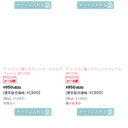
〒 シリコン型／クラシック・スクエア
〒 シリコン型／クラシックフレーム
フレーム
[
PL110
]
[
PL119
]
950
950
¥
¥
(税別)
(税別)
1,900
]
1,900
]
[
通常販売価格
:
[
通常販売価格
:
¥
¥
(
税込
:
1,045
)
(
税込
:
1,045
)
¥
¥
在庫あり
残りわずか