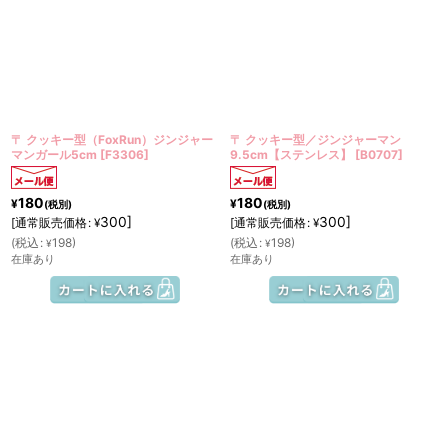
〒 クッキー型（FoxRun）ジンジャー
〒 クッキー型／ジンジャーマン
マンガール5cm
[
F3306
]
9.5cm【ステンレス】
[
B0707
]
180
180
¥
¥
(税別)
(税別)
300
]
300
]
[
通常販売価格
:
[
通常販売価格
:
¥
¥
(
税込
:
198
)
(
税込
:
198
)
¥
¥
在庫あり
在庫あり