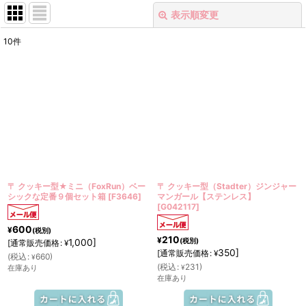
表示順変更
閉じる
10
件
表示数
:
在庫あり
並び順
:
絞り込む
〒 クッキー型★ミニ（FoxRun）ベー
〒 クッキー型（Stadter）ジンジャー
シックな定番９個セット箱
[
F3646
]
マンガール【ステンレス】
[
G042117
]
600
¥
(税別)
210
¥
(税別)
1,000
]
[
通常販売価格
:
¥
350
]
[
通常販売価格
:
¥
(
税込
:
660
)
¥
(
税込
:
231
)
在庫あり
¥
在庫あり