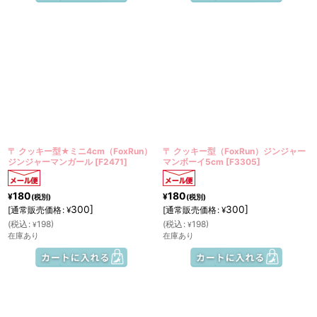
〒 クッキー型★ミニ4cm（FoxRun）
〒 クッキー型（FoxRun）ジンジャー
ジンジャーマンガール
[
F2471
]
マンボーイ5cm
[
F3305
]
180
180
¥
¥
(税別)
(税別)
300
]
300
]
[
通常販売価格
:
[
通常販売価格
:
¥
¥
(
税込
:
198
)
(
税込
:
198
)
¥
¥
在庫あり
在庫あり