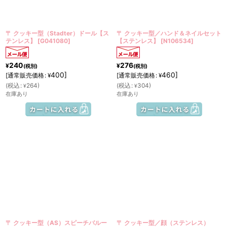
〒 クッキー型（Stadter）ドール【ス
〒 クッキー型／ハンド＆ネイルセット
テンレス】
[
G041080
]
【ステンレス】
[
N106534
]
240
276
¥
¥
(税別)
(税別)
400
]
460
]
[
通常販売価格
:
[
通常販売価格
:
¥
¥
(
税込
:
264
)
(
税込
:
304
)
¥
¥
在庫あり
在庫あり
〒 クッキー型（AS）スピーチバルー
〒 クッキー型／顔（ステンレス）