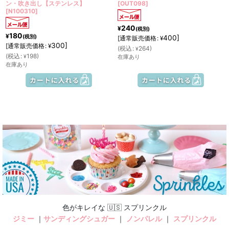
ン・吹き出し【ステンレス】
[
OUT098
]
[
N100310
]
240
¥
(税別)
180
¥
(税別)
400
]
[
通常販売価格
:
¥
300
]
[
通常販売価格
:
¥
(
税込
:
264
)
¥
(
税込
:
198
)
¥
在庫あり
在庫あり
色がキレイな 🇺🇸 スプリンクル
ジミー
｜
サンディングシュガー
｜
ノンパレル
｜
スプリンクル