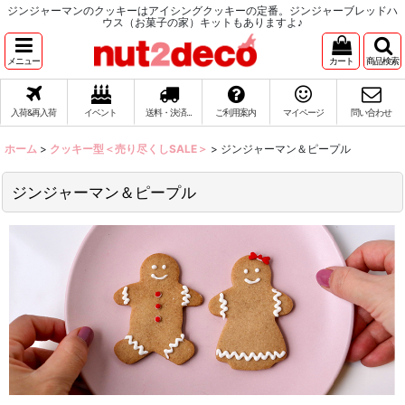
ジンジャーマンのクッキーはアイシングクッキーの定番。ジンジャーブレッドハ
ウス（お菓子の家）キットもありますよ♪
メニュー
カート
商品検索
入荷&再入荷
イベント
送料・決済...
ご利用案内
マイページ
問い合わせ
ホーム
>
クッキー型＜売り尽くしSALE＞
>
ジンジャーマン＆ピープル
ジンジャーマン＆ピープル