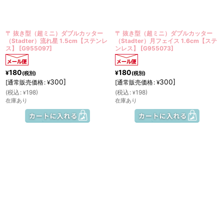
絞り込む
〒 抜き型（超ミニ）ダブルカッター
〒 抜き型（超ミニ）ダブルカッター
（Stadter）流れ星 1.5cm【ステンレ
（Stadter）月フェイス 1.6cm【ステ
ス】
[
G955097
]
ンレス】
[
G955073
]
180
180
¥
¥
(税別)
(税別)
300
]
300
]
[
通常販売価格
:
[
通常販売価格
:
¥
¥
(
税込
:
198
)
(
税込
:
198
)
¥
¥
在庫あり
在庫あり