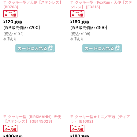
〒 クッキー型／天使【ステンレス】
〒 クッキー型（FoxRun）天使【ステ
[
B0708
]
ンレス】
[
F3315
]
120
180
¥
¥
(税別)
(税別)
200
]
300
]
[
通常販売価格
:
[
通常販売価格
:
¥
¥
(
税込
:
132
)
(
税込
:
198
)
¥
¥
在庫あり
在庫あり
〒 クッキー型（BIRKMANN）天使
〒 クッキー型★ミニ／王冠（ティア
【ステンレス】
[
GB145023
]
ラ）
[
B1692
]
480
180
¥
¥
(税別)
(税別)