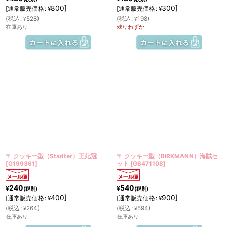
800
]
300
]
[
通常販売価格
:
[
通常販売価格
:
¥
¥
(
税込
:
528
)
(
税込
:
198
)
¥
¥
在庫あり
残りわずか
〒 クッキー型（Stadter）王妃冠
〒 クッキー型（BIRKMANN）海賊セ
[
G199361
]
ット
[
GB471108
]
240
540
¥
¥
(税別)
(税別)
400
]
900
]
[
通常販売価格
:
[
通常販売価格
:
¥
¥
(
税込
:
264
)
(
税込
:
594
)
¥
¥
在庫あり
在庫あり