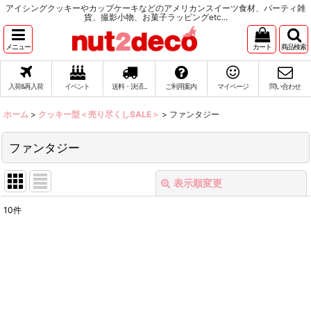
アイシングクッキーやカップケーキなどのアメリカンスイーツ食材、パーティ雑
貨、撮影小物、お菓子ラッピングetc...
メニュー
カート
商品検索
入荷&再入荷
イベント
送料・決済...
ご利用案内
マイページ
問い合わせ
ホーム
>
クッキー型＜売り尽くしSALE＞
>
ファンタジー
ファンタジー
表示順変更
閉じる
10
件
表示数
:
在庫あり
並び順
: