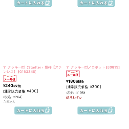
〒 クッキー型（Stadter）爆弾【ステ
〒 クッキー型／ロボット
[
B0815
]
ンレス】
[
G163348
]
180
¥
(税別)
240
¥
(税別)
300
]
[
通常販売価格
:
¥
400
]
[
通常販売価格
:
¥
(
税込
:
198
)
¥
(
税込
:
264
)
¥
残りわずか
在庫あり