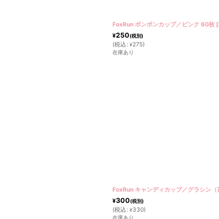
絞り込む
FoxRun ボンボンカップ／ピンク 60枚
[
250
¥
(税別)
(
税込
:
275
)
¥
在庫あり
FoxRun キャンディカップ／グラシン（
300
¥
(税別)
(
税込
:
330
)
¥
在庫あり