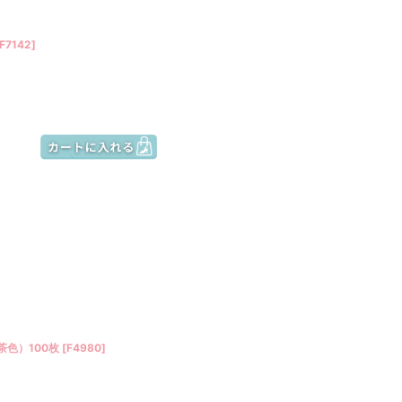
F7142
]
茶色）100枚
[
F4980
]