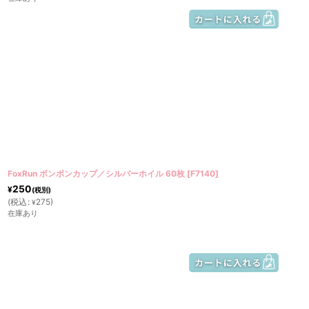
FoxRun ボンボンカップ／シルバーホイル 60枚
[
F7140
]
250
¥
(税別)
(
税込
:
275
)
¥
在庫あり