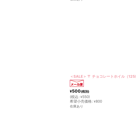
＜SALE＞ 〒 チョコレートホイル（12
500
¥
(税別)
(
税込
:
550
)
¥
希望小売価格
:
800
¥
在庫あり