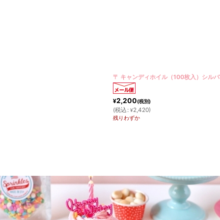
〒 キャンディホイル（100枚入）シルバー
2,200
¥
(税別)
(
税込
:
2,420
)
¥
残りわずか