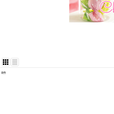
8
件
表示数
:
在庫あり
並び順
: