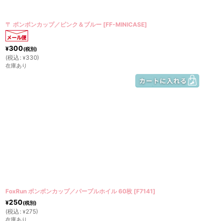
〒 ボンボンカップ／ピンク＆ブルー
[
FF-MINICASE
]
300
¥
(税別)
(
税込
:
330
)
¥
在庫あり
FoxRun ボンボンカップ／パープルホイル 60枚
[
F7141
]
250
¥
(税別)
(
税込
:
275
)
¥
在庫あり