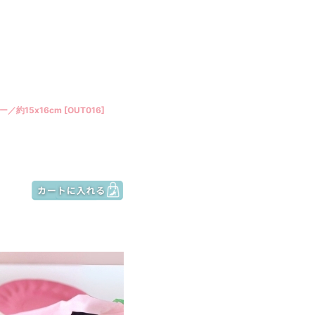
／約15x16cm
[
OUT016
]