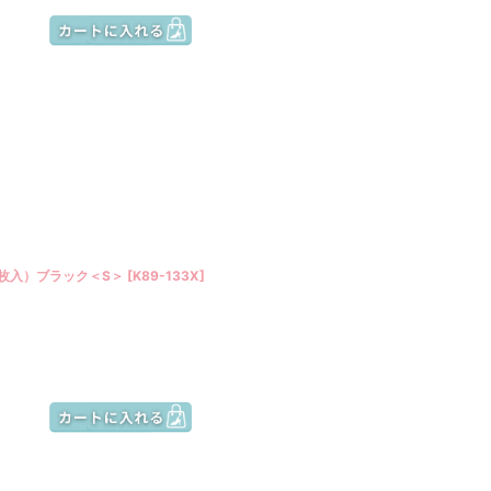
5枚入）ブラック＜S＞
[
K89-133X
]