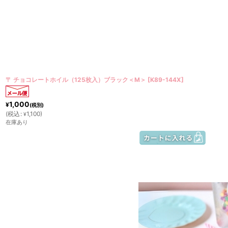
〒 チョコレートホイル（125枚入）ブラック＜M＞
[
K89-144X
]
1,000
¥
(税別)
(
税込
:
1,100
)
¥
在庫あり