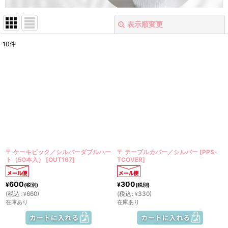
表示順変更
閉じる
10
件
表示数
:
在庫あり
並び順
:
絞り込む
〒 ケーキピック／シルバーダブルハー
〒 テーブルカバー／シルバー
[
PPS-
ト（50本入）
[
OUT167
]
TCOVER
]
600
300
¥
¥
(税別)
(税別)
(
税込
:
660
)
(
税込
:
330
)
¥
¥
在庫あり
在庫あり