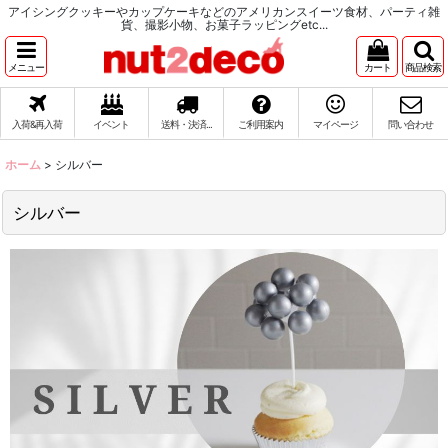
アイシングクッキーやカップケーキなどのアメリカンスイーツ食材、パーティ雑
貨、撮影小物、お菓子ラッピングetc...
メニュー
カート
商品検索
入荷&再入荷
イベント
送料・決済...
ご利用案内
マイページ
問い合わせ
ホーム
>
シルバー
シルバー