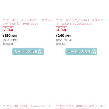
〒 ケーキピック／シルバー・ダブルリ
〒 ケーキピック／シルバーダブルハー
ング（6本入）
[
WR-2SV
]
ト（6本入）
[
DCP38662
]
180
240
¥
¥
(税別)
(税別)
(
税込
:
198
)
(
税込
:
264
)
¥
¥
在庫あり
在庫あり
〒 クシュ紙（12枚）シルバーストラ
〒 紙ナプキン（33cm）メタリック／