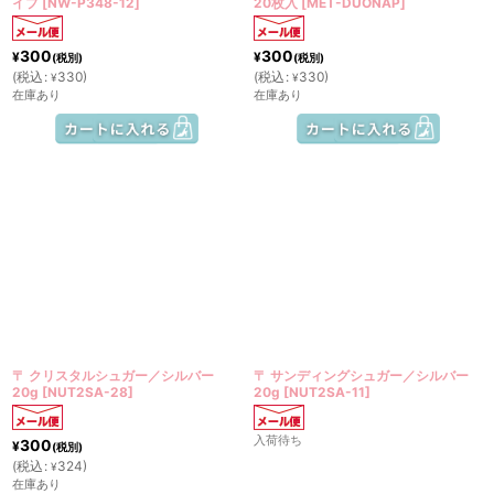
イプ
[
NW-P348-12
]
20枚入
[
MET-DUONAP
]
300
300
¥
¥
(税別)
(税別)
(
税込
:
330
)
(
税込
:
330
)
¥
¥
在庫あり
在庫あり
〒 クリスタルシュガー／シルバー
〒 サンディングシュガー／シルバー
20g
[
NUT2SA-28
]
20g
[
NUT2SA-11
]
入荷待ち
300
¥
(税別)
(
税込
:
324
)
¥
在庫あり