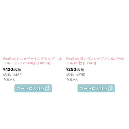
FoxRun ミニ★ベーキングカップ （ホ
FoxRun ボンボンカップ／シルバーホ
イル）シルバー48枚
[
F4958
]
イル 60枚
[
F7140
]
420
250
¥
¥
(税別)
(税別)
(
税込
:
462
)
(
税込
:
275
)
¥
¥
在庫あり
在庫あり