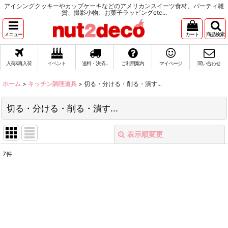
アイシングクッキーやカップケーキなどのアメリカンスイーツ食材、パーティ雑
貨、撮影小物、お菓子ラッピングetc...
メニュー
カート
商品検索
入荷&再入荷
イベント
送料・決済...
ご利用案内
マイページ
問い合わせ
ホーム
>
キッチン調理道具
>
切る・分ける・削る・潰す...
切る・分ける・削る・潰す...
表示順変更
閉じる
7
件
表示数
:
在庫あり
並び順
: