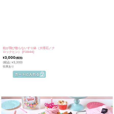
粒が飛び散らないすり鉢（大理石／ク
ロックヒン）
[
F3844
]
3,000
¥
(税別)
(
税込
:
3,300
)
¥
在庫あり