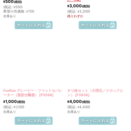
500
¥
(税別)
3,000
¥
(税別)
(
税込
:
550
)
¥
希望小売価格
:
700
(
税込
:
3,300
)
¥
¥
在庫あり
残りわずか
FoxRun グレービー・ファットセパレ
すり鉢セット（大理石／クロックヒ
ーター（脂肪分離器）
[
F5598
]
ン）
[
F3836
]
1,000
4,000
¥
¥
(税別)
(税別)
(
税込
:
1,100
)
(
税込
:
4,400
)
¥
¥
在庫あり
在庫あり