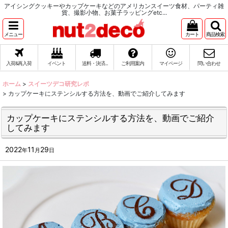
アイシングクッキーやカップケーキなどのアメリカンスイーツ食材、パーティ雑
貨、撮影小物、お菓子ラッピングetc...
メニュー
カート
商品検索
入荷&再入荷
イベント
送料・決済...
ご利用案内
マイページ
問い合わせ
ホーム
>
スイーツデコ研究レポ
>
カップケーキにステンシルする方法を、動画でご紹介してみます
カップケーキにステンシルする方法を、動画でご紹介
してみます
2022
11
29
年
月
日