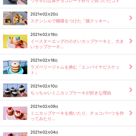
ウサギの立体チョコレート作りで気づいたコト
2021
02
20
年
月
日
ステンシルで模様をつけた「猫クッキー」
2021
02
19
年
月
日
イースターエッグの小さいカップケーキと、大き
いカップケーキ...
2021
02
18
年
月
日
ラズベリージャムを挟む「エンパイヤビスケッ
ト」
2021
02
10
年
月
日
ちっちゃいミニカップケーキが好きな理由
2021
02
09
年
月
日
ミニカップケーキを焼いたり、チョコパーツを作
ってみたり...
2021
02
04
年
月
日