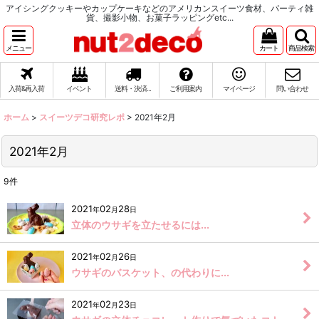
アイシングクッキーやカップケーキなどのアメリカンスイーツ食材、パーティ雑
貨、撮影小物、お菓子ラッピングetc...
メニュー
カート
商品検索
入荷&再入荷
イベント
送料・決済...
ご利用案内
マイページ
問い合わせ
ホーム
>
スイーツデコ研究レポ
>
2021年2月
2021年2月
9
件
2021
02
28
年
月
日
立体のウサギを立たせるには...
2021
02
26
年
月
日
ウサギのバスケット、の代わりに...
2021
02
23
年
月
日