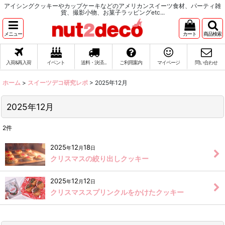
アイシングクッキーやカップケーキなどのアメリカンスイーツ食材、パーティ雑
貨、撮影小物、お菓子ラッピングetc...
メニュー
カート
商品検索
入荷&再入荷
イベント
送料・決済...
ご利用案内
マイページ
問い合わせ
ホーム
>
スイーツデコ研究レポ
>
2025年12月
2025年12月
2
件
2025
12
18
年
月
日
クリスマスの絞り出しクッキー
2025
12
12
年
月
日
クリスマススプリンクルをかけたクッキー