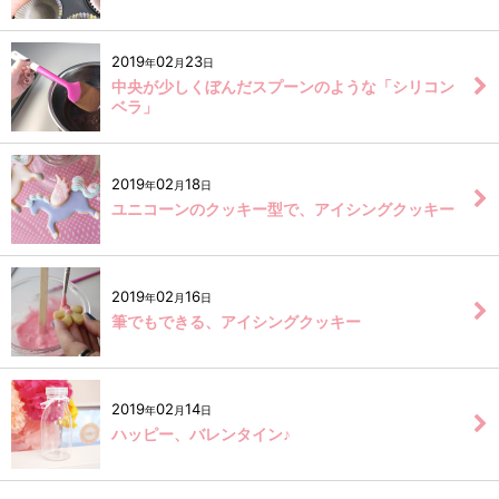
2019
02
23
年
月
日
中央が少しくぼんだスプーンのような「シリコン
ベラ」
2019
02
18
年
月
日
ユニコーンのクッキー型で、アイシングクッキー
2019
02
16
年
月
日
筆でもできる、アイシングクッキー
2019
02
14
年
月
日
ハッピー、バレンタイン♪