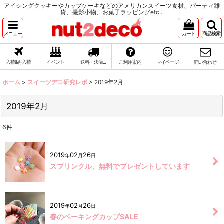
アイシングクッキーやカップケーキなどのアメリカンスイーツ食材、パーティ雑
貨、撮影小物、お菓子ラッピングetc...
メニュー
カート
商品検索
入荷&再入荷
イベント
送料・決済...
ご利用案内
マイページ
問い合わせ
ホーム
>
スイーツデコ研究レポ
>
2019年2月
2019年2月
6
件
2019
02
26
年
月
日
スプリンクル、無料でプレゼントしています
2019
02
26
年
月
日
春のベーキングカップSALE