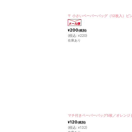
絞り込む
〒 小さいペーパーバッグ（12枚入）ピ
200
¥
(税別)
(
税込
:
220
)
¥
在庫あり
マチ付きペーパーバッグ5枚／オレンジ
120
¥
(税別)
(
税込
:
132
)
¥