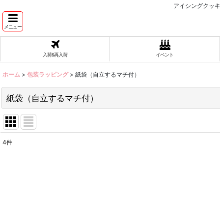
アイシングクッキ
メニュー
入荷&再入荷
イベント
ホーム
>
包装ラッピング
>
紙袋（自立するマチ付）
紙袋（自立するマチ付）
4
件
表示数
:
在庫あり
並び順
: