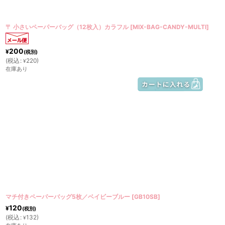
〒 小さいペーパーバッグ（12枚入）カラフル
[
MIX-BAG-CANDY-MULTI
]
200
¥
(税別)
(
税込
:
220
)
¥
在庫あり
マチ付きペーパーバッグ5枚／ベイビーブルー
[
GB10SB
]
120
¥
(税別)
(
税込
:
132
)
¥