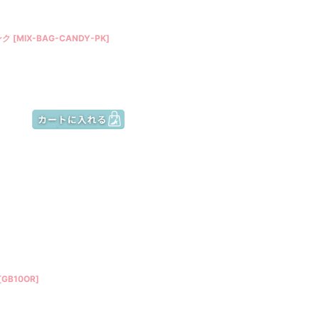
ンク
[
MIX-BAG-CANDY-PK
]
[
GB10OR
]