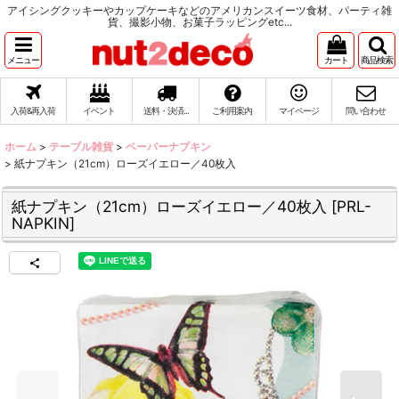
アイシングクッキーやカップケーキなどのアメリカンスイーツ食材、パーティ雑
貨、撮影小物、お菓子ラッピングetc...
メニュー
カート
商品検索
入荷&再入荷
イベント
送料・決済...
ご利用案内
マイページ
問い合わせ
ホーム
>
テーブル雑貨
>
ペーパーナプキン
>
紙ナプキン（21cm）ローズイエロー／40枚入
紙ナプキン（21cm）ローズイエロー／40枚入
[
PRL-
NAPKIN
]