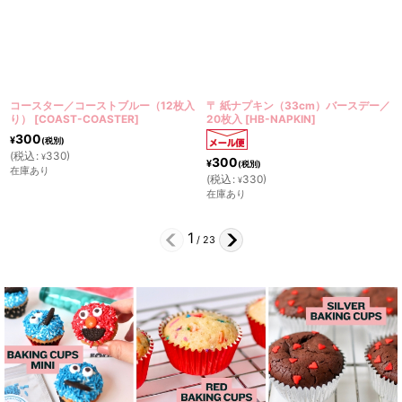
（12枚入
〒 紙ナプキン（33cm）バースデー／
ティーライト キャンドル／ネ
20枚入
[
HB-NAPKIN
]
ーラル
[
FLU-FLOWERCAND
300
¥
(税別)
(
税込
:
330
)
¥
300
¥
(税別)
在庫あり
(
税込
:
330
)
¥
在庫あり
2
/
23