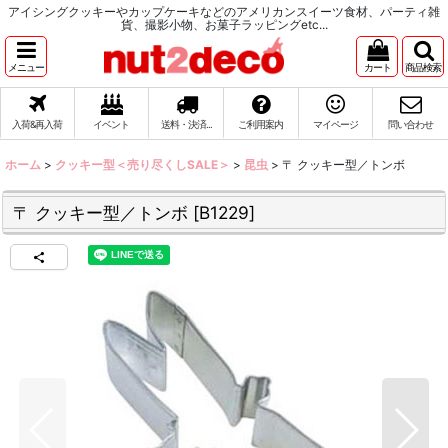
アイシングクッキーやカップケーキなどのアメリカンスイーツ食材、パーティ雑
貨、撮影小物、お菓子ラッピングetc...
メニュー
カート
商品検索
入荷&再入荷
イベント
送料・決済...
ご利用案内
マイページ
問い合わせ
ホーム
>
クッキー型＜売り尽くしSALE＞
>
昆虫
>
〒 クッキー型／トンボ
〒 クッキー型／トンボ
[
B1229
]