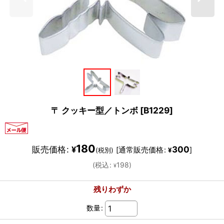
〒 クッキー型／トンボ
[
B1229
]
180
販売価格
:
300
¥
[
通常販売価格
:
]
(税別)
¥
(
税込
:
198
)
¥
残りわずか
数量
: