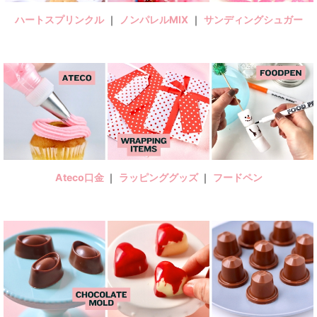
ハートスプリンクル
｜
ノンパレルMIX
｜
サンディングシュガー
Ateco口金
｜
ラッピンググッズ
｜
フードペン