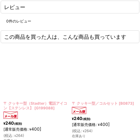
レビュー
0
件のレビュー
この商品を買った人は、こんな商品も買っています
型（Stadter）電話アイコ
〒 クッキー型／コルセット
[
B0873
]
〒 クッキー
レス】
[
G199088
]
240
180
¥
¥
(税別)
(税別)
400
]
[
通常販売価格
:
[
通常販売価
¥
400
]
価格
:
¥
(
税込
:
264
)
(
税込
:
198
)
¥
¥
4
)
在庫あり
在庫あり