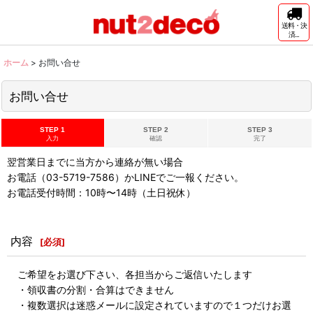
送料・決
済...
ホーム
>
お問い合せ
お問い合せ
STEP 1
STEP 2
STEP 3
入力
確認
完了
翌営業日までに当方から連絡が無い場合
お電話（03-5719-7586）かLINEでご一報ください。
お電話受付時間：10時〜14時（土日祝休）
内容
[
必須
]
ご希望をお選び下さい、各担当からご返信いたします
・領収書の分割・合算はできません
・複数選択は迷惑メールに設定されていますので１つだけお選