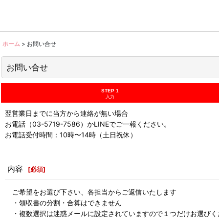
ホーム
>
お問い合せ
お問い合せ
STEP 1
入力
翌営業日までに当方から連絡が無い場合
お電話（03-5719-7586）かLINEでご一報ください。
お電話受付時間：10時〜14時（土日祝休）
内容
[
必須
]
ご希望をお選び下さい、各担当からご返信いたします
・領収書の分割・合算はできません
・複数選択は迷惑メールに設定されていますので１つだけお選びく