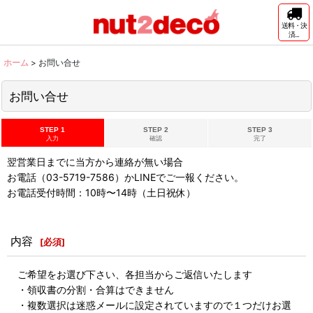
送料・決
済...
ホーム
>
お問い合せ
お問い合せ
STEP 1
STEP 2
STEP 3
入力
確認
完了
翌営業日までに当方から連絡が無い場合
お電話（03-5719-7586）かLINEでご一報ください。
お電話受付時間：10時〜14時（土日祝休）
内容
[
必須
]
ご希望をお選び下さい、各担当からご返信いたします
・領収書の分割・合算はできません
・複数選択は迷惑メールに設定されていますので１つだけお選