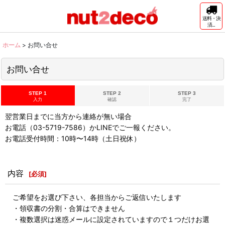
送料・決
済...
ホーム
>
お問い合せ
お問い合せ
STEP 1
STEP 2
STEP 3
入力
確認
完了
翌営業日までに当方から連絡が無い場合
お電話（03-5719-7586）かLINEでご一報ください。
お電話受付時間：10時〜14時（土日祝休）
内容
[
必須
]
ご希望をお選び下さい、各担当からご返信いたします
・領収書の分割・合算はできません
・複数選択は迷惑メールに設定されていますので１つだけお選