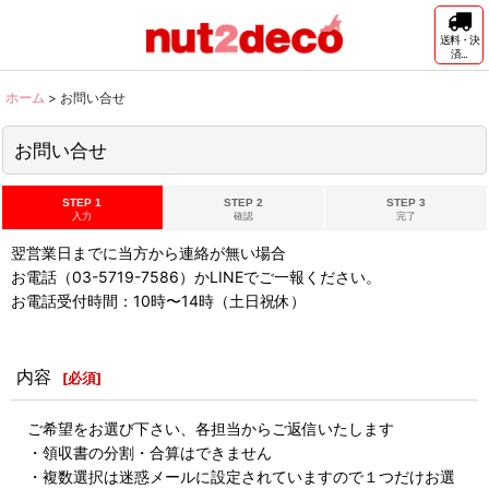
送料・決
済...
ホーム
>
お問い合せ
お問い合せ
STEP 1
STEP 2
STEP 3
入力
確認
完了
翌営業日までに当方から連絡が無い場合
お電話（03-5719-7586）かLINEでご一報ください。
お電話受付時間：10時〜14時（土日祝休）
内容
[
必須
]
ご希望をお選び下さい、各担当からご返信いたします
・領収書の分割・合算はできません
・複数選択は迷惑メールに設定されていますので１つだけお選