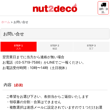
送料・決
済...
ホーム
>
お問い合せ
お問い合せ
STEP 1
STEP 2
STEP 3
入力
確認
完了
翌営業日までに当方から連絡が無い場合
お電話（03-5719-7586）かLINEでご一報ください。
お電話受付時間：10時〜14時（土日祝休）
内容
[
必須
]
ご希望をお選び下さい、各担当からご返信いたします
・領収書の分割・合算はできません
・複数選択は迷惑メールに設定されていますので１つだけお選