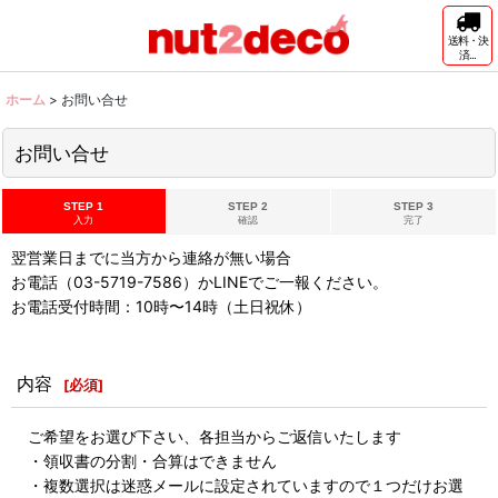
送料・決
済...
ホーム
>
お問い合せ
お問い合せ
STEP 1
STEP 2
STEP 3
入力
確認
完了
翌営業日までに当方から連絡が無い場合
お電話（03-5719-7586）かLINEでご一報ください。
お電話受付時間：10時〜14時（土日祝休）
内容
[
必須
]
ご希望をお選び下さい、各担当からご返信いたします
・領収書の分割・合算はできません
・複数選択は迷惑メールに設定されていますので１つだけお選