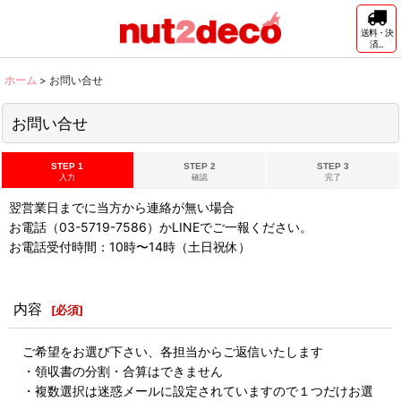
送料・決
済...
ホーム
>
お問い合せ
お問い合せ
STEP 1
STEP 2
STEP 3
入力
確認
完了
翌営業日までに当方から連絡が無い場合
お電話（03-5719-7586）かLINEでご一報ください。
お電話受付時間：10時〜14時（土日祝休）
内容
[
必須
]
ご希望をお選び下さい、各担当からご返信いたします
・領収書の分割・合算はできません
・複数選択は迷惑メールに設定されていますので１つだけお選