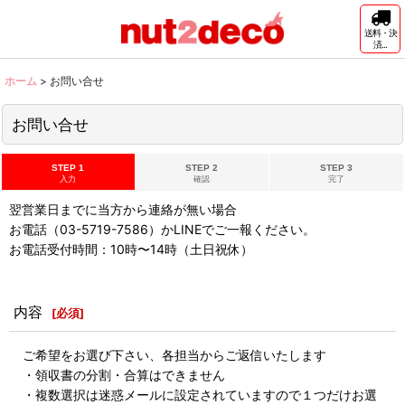
送料・決
済...
ホーム
>
お問い合せ
お問い合せ
STEP 1
STEP 2
STEP 3
入力
確認
完了
翌営業日までに当方から連絡が無い場合
お電話（03-5719-7586）かLINEでご一報ください。
お電話受付時間：10時〜14時（土日祝休）
内容
[
必須
]
ご希望をお選び下さい、各担当からご返信いたします
・領収書の分割・合算はできません
・複数選択は迷惑メールに設定されていますので１つだけお選