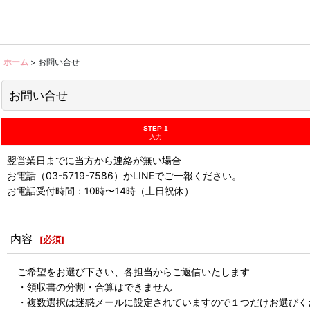
ホーム
>
お問い合せ
お問い合せ
STEP 1
入力
翌営業日までに当方から連絡が無い場合
お電話（03-5719-7586）かLINEでご一報ください。
お電話受付時間：10時〜14時（土日祝休）
内容
[
必須
]
ご希望をお選び下さい、各担当からご返信いたします
・領収書の分割・合算はできません
・複数選択は迷惑メールに設定されていますので１つだけお選びく