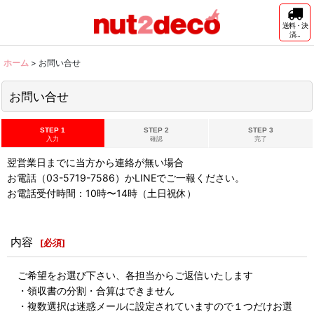
送料・決
済...
ホーム
>
お問い合せ
お問い合せ
STEP 1
STEP 2
STEP 3
入力
確認
完了
翌営業日までに当方から連絡が無い場合
お電話（03-5719-7586）かLINEでご一報ください。
お電話受付時間：10時〜14時（土日祝休）
内容
[
必須
]
ご希望をお選び下さい、各担当からご返信いたします
・領収書の分割・合算はできません
・複数選択は迷惑メールに設定されていますので１つだけお選