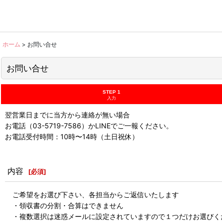
ホーム
>
お問い合せ
お問い合せ
STEP 1
入力
翌営業日までに当方から連絡が無い場合
お電話（03-5719-7586）かLINEでご一報ください。
お電話受付時間：10時〜14時（土日祝休）
内容
[
必須
]
ご希望をお選び下さい、各担当からご返信いたします
・領収書の分割・合算はできません
・複数選択は迷惑メールに設定されていますので１つだけお選びく