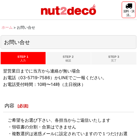
送料・決
済...
ホーム
>
お問い合せ
お問い合せ
STEP 1
STEP 2
STEP 3
入力
確認
完了
翌営業日までに当方から連絡が無い場合
お電話（03-5719-7586）かLINEでご一報ください。
お電話受付時間：10時〜14時（土日祝休）
内容
[
必須
]
ご希望をお選び下さい、各担当からご返信いたします
・領収書の分割・合算はできません
・複数選択は迷惑メールに設定されていますので１つだけお選