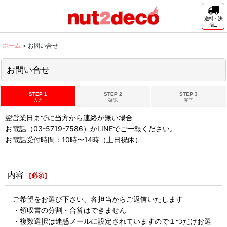
送料・決
済...
ホーム
>
お問い合せ
お問い合せ
STEP 1
STEP 2
STEP 3
入力
確認
完了
翌営業日までに当方から連絡が無い場合
お電話（03-5719-7586）かLINEでご一報ください。
お電話受付時間：10時〜14時（土日祝休）
内容
[
必須
]
ご希望をお選び下さい、各担当からご返信いたします
・領収書の分割・合算はできません
・複数選択は迷惑メールに設定されていますので１つだけお選