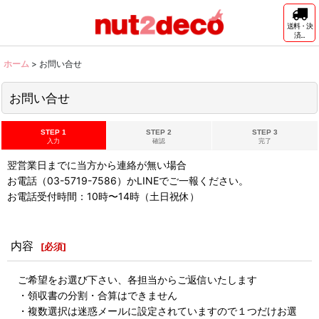
送料・決
済...
ホーム
>
お問い合せ
お問い合せ
STEP 1
STEP 2
STEP 3
入力
確認
完了
翌営業日までに当方から連絡が無い場合
お電話（03-5719-7586）かLINEでご一報ください。
お電話受付時間：10時〜14時（土日祝休）
内容
[
必須
]
ご希望をお選び下さい、各担当からご返信いたします
・領収書の分割・合算はできません
・複数選択は迷惑メールに設定されていますので１つだけお選