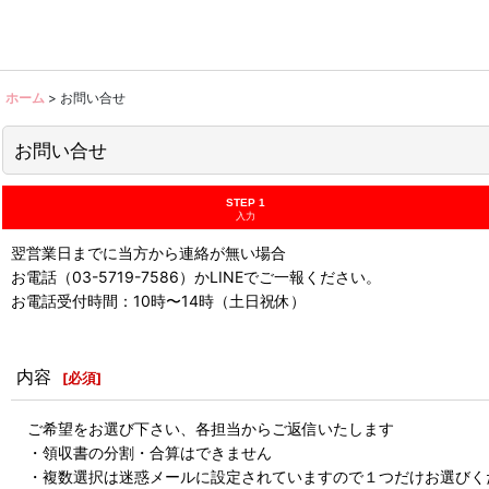
ホーム
>
お問い合せ
お問い合せ
STEP 1
入力
翌営業日までに当方から連絡が無い場合
お電話（03-5719-7586）かLINEでご一報ください。
お電話受付時間：10時〜14時（土日祝休）
内容
[
必須
]
ご希望をお選び下さい、各担当からご返信いたします
・領収書の分割・合算はできません
・複数選択は迷惑メールに設定されていますので１つだけお選びく