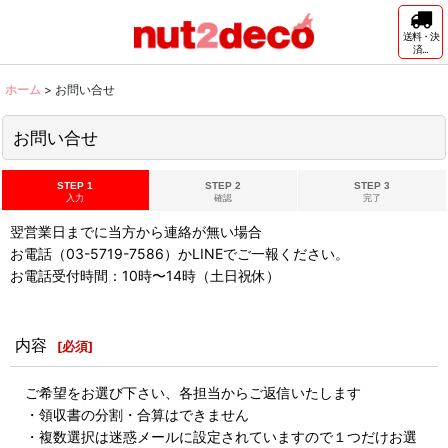
送料・決
済...
ホーム
>
お問い合せ
お問い合せ
STEP 1
STEP 2
STEP 3
入力
確認
完了
翌営業日までに当方から連絡が無い場合
お電話（03-5719-7586）かLINEでご一報ください。
お電話受付時間：10時〜14時（土日祝休）
内容
[
必須
]
ご希望をお選び下さい、各担当からご返信いたします
・領収書の分割・合算はできません
・複数選択は迷惑メールに設定されていますので１つだけお選