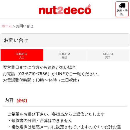
送料・決
済...
ホーム
>
お問い合せ
お問い合せ
STEP 1
STEP 2
STEP 3
入力
確認
完了
翌営業日までに当方から連絡が無い場合
お電話（03-5719-7586）かLINEでご一報ください。
お電話受付時間：10時〜14時（土日祝休）
内容
[
必須
]
ご希望をお選び下さい、各担当からご返信いたします
・領収書の分割・合算はできません
・複数選択は迷惑メールに設定されていますので１つだけお選