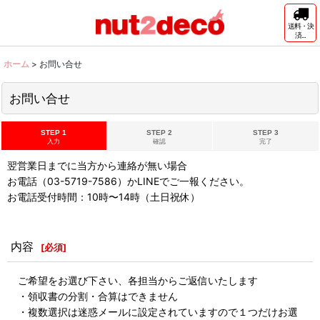
送料・決
済...
ホーム
>
お問い合せ
お問い合せ
STEP 1
STEP 2
STEP 3
入力
確認
完了
翌営業日までに当方から連絡が無い場合
お電話（03-5719-7586）かLINEでご一報ください。
お電話受付時間：10時〜14時（土日祝休）
内容
[
必須
]
ご希望をお選び下さい、各担当からご返信いたします
・領収書の分割・合算はできません
・複数選択は迷惑メールに設定されていますので１つだけお選