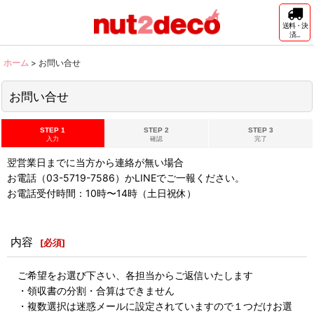
送料・決
済...
ホーム
>
お問い合せ
お問い合せ
STEP 1
STEP 2
STEP 3
入力
確認
完了
翌営業日までに当方から連絡が無い場合
お電話（03-5719-7586）かLINEでご一報ください。
お電話受付時間：10時〜14時（土日祝休）
内容
[
必須
]
ご希望をお選び下さい、各担当からご返信いたします
・領収書の分割・合算はできません
・複数選択は迷惑メールに設定されていますので１つだけお選