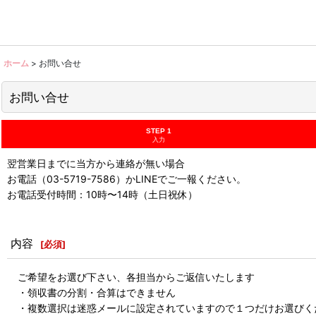
ホーム
>
お問い合せ
お問い合せ
STEP 1
入力
翌営業日までに当方から連絡が無い場合
お電話（03-5719-7586）かLINEでご一報ください。
お電話受付時間：10時〜14時（土日祝休）
内容
[
必須
]
ご希望をお選び下さい、各担当からご返信いたします
・領収書の分割・合算はできません
・複数選択は迷惑メールに設定されていますので１つだけお選びく