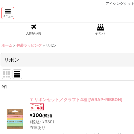
アイシングクッキ
メニュー
入荷&再入荷
イベント
ホーム
>
包装ラッピング
>
リボン
リボン
9
件
表示数
:
〒リボンセット／クラフト4種
[
WRAP-RIBBON
]
在庫あり
300
¥
(税別)
並び順
:
(
税込
:
330
)
¥
在庫あり