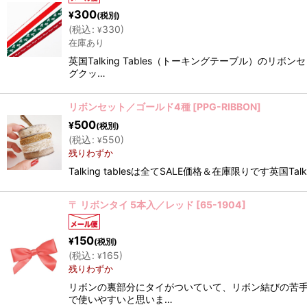
300
¥
(税別)
(
税込
:
330
)
¥
在庫あり
英国Talking Tables（トーキングテーブル）
グクッ…
リボンセット／ゴールド4種
[
PPG-RIBBON
]
500
¥
(税別)
(
税込
:
550
)
¥
残りわずか
Talking tablesは全てSALE価格＆在庫限りで
〒 リボンタイ 5本入／レッド
[
65-1904
]
150
¥
(税別)
(
税込
:
165
)
¥
残りわずか
リボンの裏部分にタイがついていて、リボン結びの苦手
で使いやすいと思いま…