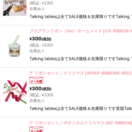
(
税込
:
330
)
¥
在庫あり
Talking tablesは全てSALE価格＆在庫限りで
グログランリボン（5m）ホームメイド
[
CG-RIBBON-
300
¥
(税別)
(
税込
:
330
)
¥
在庫あり
Talking tablesは全てSALE価格＆在庫限りで
〒 リボンセット／クリスマス
[
WRAP-RIBBONS-RED
]
300
¥
(税別)
(
税込
:
330
)
¥
在庫あり
Talking tablesは全てSALE価格＆在庫限りです
〒 リボンセット／ボタニカルクリスマス
[
BC-RIBBON