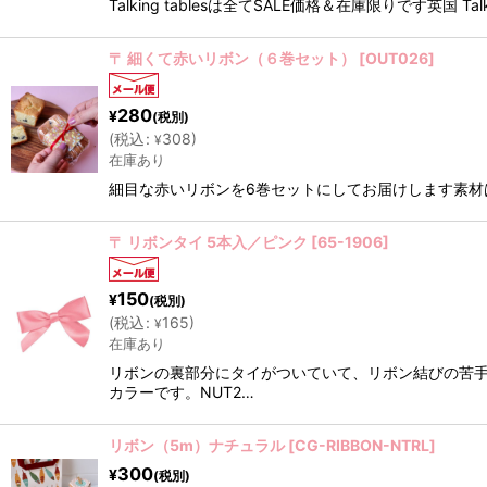
Talking tablesは全てSALE価格＆在庫限りです英
〒 細くて赤いリボン（６巻セット）
[
OUT026
]
280
¥
(税別)
(
税込
:
308
)
¥
在庫あり
細目な赤いリボンを6巻セットにしてお届けします素
〒 リボンタイ 5本入／ピンク
[
65-1906
]
150
¥
(税別)
(
税込
:
165
)
¥
在庫あり
リボンの裏部分にタイがついていて、リボン結びの苦手
カラーです。NUT2…
リボン（5m）ナチュラル
[
CG-RIBBON-NTRL
]
300
¥
(税別)