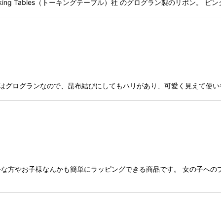
国 Talking Tables（トーキングテーブル）社 のグログラン製のリボン。
絞り込む
材はグログランなので、昆布結びにしてもハリがあり、可愛く見えて使い
な方やお子様なんかも簡単にラッピングできる商品です。 女の子への