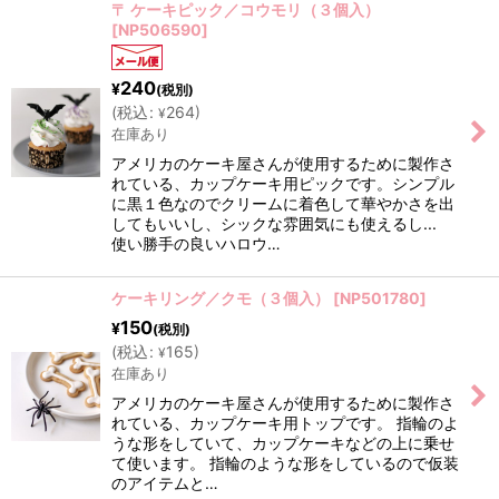
〒 ケーキピック／コウモリ（３個入）
[
NP506590
]
240
¥
(税別)
(
税込
:
264
)
¥
在庫あり
アメリカのケーキ屋さんが使用するために製作さ
れている、カップケーキ用ピックです。シンプル
に黒１色なのでクリームに着色して華やかさを出
してもいいし、シックな雰囲気にも使えるし...
使い勝手の良いハロウ…
ケーキリング／クモ（３個入）
[
NP501780
]
150
¥
(税別)
(
税込
:
165
)
¥
在庫あり
アメリカのケーキ屋さんが使用するために製作さ
れている、カップケーキ用トップです。 指輪のよ
うな形をしていて、カップケーキなどの上に乗せ
て使います。 指輪のような形をしているので仮装
のアイテムと…