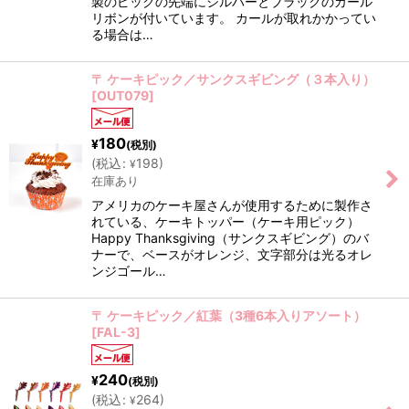
製のピックの先端にシルバーとブラックのカール
リボンが付いています。 カールが取れかかってい
る場合は…
〒 ケーキピック／サンクスギビング（３本入り）
[
OUT079
]
180
¥
(税別)
(
税込
:
198
)
¥
在庫あり
アメリカのケーキ屋さんが使用するために製作さ
れている、ケーキトッパー（ケーキ用ピック）
Happy Thanksgiving（サンクスギビング）のバ
ナーで、ベースがオレンジ、文字部分は光るオレ
ンジゴール…
〒 ケーキピック／紅葉（3種6本入りアソート）
[
FAL-3
]
240
¥
(税別)
(
税込
:
264
)
¥