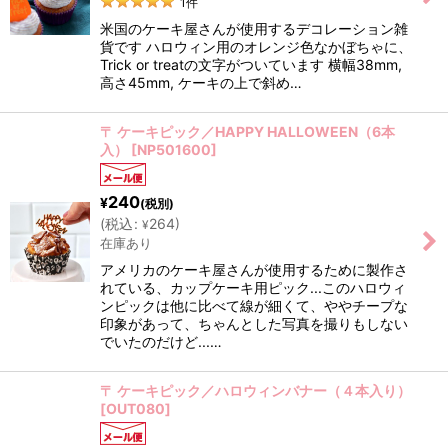
1
件
絞り込む
米国のケーキ屋さんが使用するデコレーション雑
貨です ハロウィン用のオレンジ色なかぼちゃに、
Trick or treatの文字がついています 横幅38mm,
高さ45mm, ケーキの上で斜め…
〒 ケーキピック／HAPPY HALLOWEEN（6本
入）
[
NP501600
]
240
¥
(税別)
(
税込
:
264
)
¥
在庫あり
アメリカのケーキ屋さんが使用するために製作さ
れている、カップケーキ用ピック...このハロウィ
ンピックは他に比べて線が細くて、ややチープな
印象があって、ちゃんとした写真を撮りもしない
でいたのだけど...…
〒 ケーキピック／ハロウィンバナー（４本入り）
[
OUT080
]