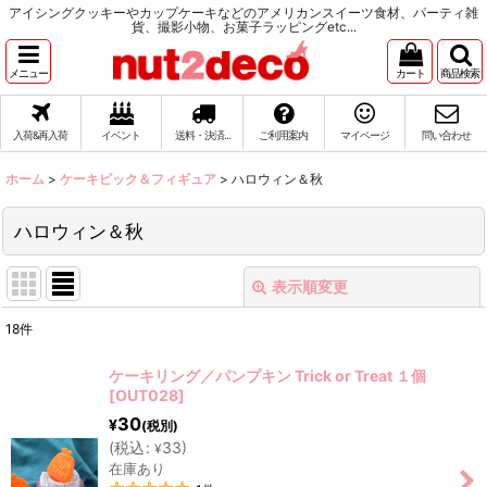
アイシングクッキーやカップケーキなどのアメリカンスイーツ食材、パーティ雑
貨、撮影小物、お菓子ラッピングetc...
メニュー
カート
商品検索
入荷&再入荷
イベント
送料・決済...
ご利用案内
マイページ
問い合わせ
ホーム
>
ケーキピック＆フィギュア
>
ハロウィン＆秋
ハロウィン＆秋
表示順変更
閉じる
18
件
表示数
:
ケーキリング／パンプキン Trick or Treat １個
[
OUT028
]
在庫あり
30
¥
(税別)
(
税込
:
33
)
並び順
:
¥
在庫あり