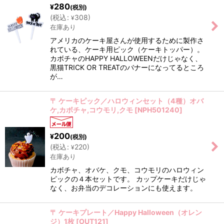
280
¥
(税別)
(
税込
:
308
)
¥
在庫あり
アメリカのケーキ屋さんが使用するために製作さ
れている、ケーキ用ピック（ケーキトッパー）。
カボチャのHAPPY HALLOWEENだけじゃなく、
黒猫TRICK OR TREATのバナーになってるところ
が…
〒 ケーキピック／ハロウィンセット（4種）オバ
ケ,カボチャ,コウモリ,クモ
[
NPH501240
]
200
¥
(税別)
(
税込
:
220
)
¥
在庫あり
カボチャ、オバケ、クモ、コウモリのハロウィン
ピックの４本セットです。 カップケーキだけじゃ
なく、お弁当のデコレーションにも使えます。
〒 ケーキプレート／Happy Halloween（オレン
ジ）1枚
[
OUT121
]