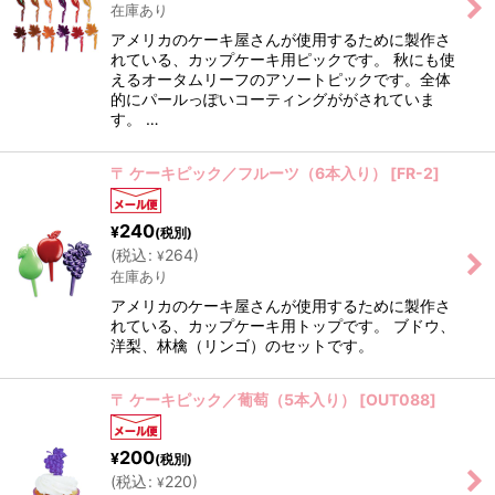
在庫あり
アメリカのケーキ屋さんが使用するために製作さ
れている、カップケーキ用ピックです。 秋にも使
えるオータムリーフのアソートピックです。全体
的にパールっぽいコーティングががされていま
す。 …
〒 ケーキピック／フルーツ（6本入り）
[
FR-2
]
240
¥
(税別)
(
税込
:
264
)
¥
在庫あり
アメリカのケーキ屋さんが使用するために製作さ
れている、カップケーキ用トップです。 ブドウ、
洋梨、林檎（リンゴ）のセットです。
〒 ケーキピック／葡萄（5本入り）
[
OUT088
]
200
¥
(税別)
(
税込
:
220
)
¥