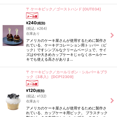
〒 ケーキピック／ゴーストハンド
[
OUT034
]
240
¥
(税別)
(
税込
:
264
)
¥
在庫あり
アメリカのケーキ屋さんが使用するために製作さ
れている、ケーキデコレーション用トッパー（ピ
ック）ですシンプルなクリームベージュで、サイ
ズはやや大きめカップケーキじゃなくホールケー
キでも使える高さがありま…
〒 ケーキピック／カールリボン・シルバー＆ブラ
ック（3本入）
[
DCP12309
]
120
¥
(税別)
(
税込
:
132
)
¥
在庫あり
アメリカのケーキ屋さんが使用するために製作さ
れている、カップケーキ用ピック。 プラスチック