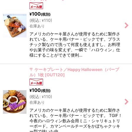
100
¥
(税別)
(
税込
:
110
)
¥
在庫あり
アメリカのケーキ屋さんが使用するために製作さ
れている、ケーキ用バナー・ピックです。プラス
チック製なので洗って何度も使えますし、お料理
やお菓子の味を変えず、一瞬で「ハロウィン」仕
様にすることができて便利…
〒 ケーキプレート／Happy Halloween（パープ
ル）1枚
[
OUT120
]
100
¥
(税別)
(
税込
:
110
)
¥
在庫あり
アメリカのケーキ屋さんが使用するために製作さ
れている、ケーキ用バナー・ピックです。 TGIF！
今夜のハロウィン飲み会用ミニ・シャリキュトリ
ーボード。カマンベールチーズをかぼちゃクッキ
ー型で抜いた中…