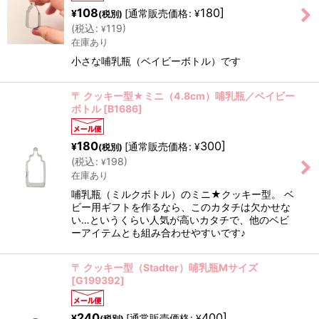
108
180
]
[
通常販売価格
:
¥
¥
(税別)
(
税込
:
119
)
¥
在庫あり
小さな哺乳瓶（ベイビーボトル）です
〒 クッキー型★ミニ（4.8cm）哺乳瓶／ベイビー
ボトル
[
B1686
]
180
300
]
[
通常販売価格
:
¥
¥
(税別)
(
税込
:
198
)
¥
在庫あり
哺乳瓶（ミルクボトル）のミニ★クッキー型。 ベ
ビー用ギフトを作るなら、このカタチは欠かせな
い…というくらい人気が高いカタチで、他のベビ
ーアイテムとも組み合わせやすいです♪
〒 クッキー型（Stadter）哺乳瓶Mサイズ
[
G199392
]
240
400
]
[
通常販売価格
:
¥
¥
(税別)