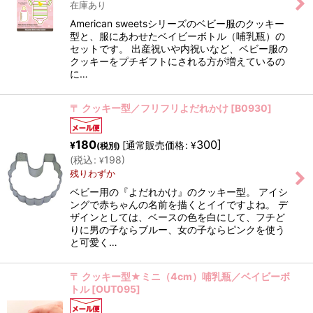
在庫あり
American sweetsシリーズのベビー服のクッキー
型と、服にあわせたベイビーボトル（哺乳瓶）の
セットです。 出産祝いや内祝いなど、ベビー服の
クッキーをプチギフトにされる方が増えているの
に…
〒 クッキー型／フリフリよだれかけ
[
B0930
]
180
300
]
[
通常販売価格
:
¥
¥
(税別)
(
税込
:
198
)
¥
残りわずか
ベビー用の『よだれかけ』のクッキー型。 アイシ
ングで赤ちゃんの名前を描くとイイですよね。 デ
ザインとしては、ベースの色を白にして、フチど
りに男の子ならブルー、女の子ならピンクを使う
と可愛く…
〒 クッキー型★ミニ（4cm）哺乳瓶／ベイビーボ
トル
[
OUT095
]