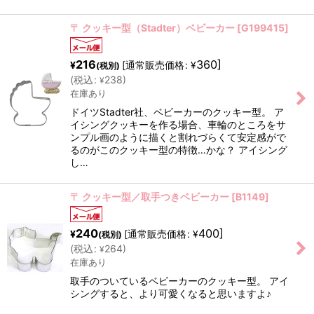
〒 クッキー型（Stadter）ベビーカー
[
G199415
]
216
360
]
[
通常販売価格
:
¥
¥
(税別)
(
税込
:
238
)
¥
在庫あり
ドイツStadter社、ベビーカーのクッキー型。 ア
イシングクッキーを作る場合、車輪のところをサ
ンプル画のように描くと割れづらくて安定感がで
るのがこのクッキー型の特徴…かな？ アイシング
し…
〒 クッキー型／取手つきベビーカー
[
B1149
]
240
400
]
[
通常販売価格
:
¥
¥
(税別)
(
税込
:
264
)
¥
在庫あり
取手のついているベビーカーのクッキー型。 アイ
シングすると、より可愛くなると思いますよ♪