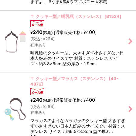
ますよ。 #うま#馬#ウマ #ポニー #木馬
〒 クッキー型／哺乳瓶（ステンレス）
[
B1524
]
240
400
]
[
通常販売価格
:
¥
¥
(税別)
(
税込
:
264
)
¥
在庫あり
哺乳瓶のクッキー型、大きすぎず小さすぎない日
本人好みのサイズです 材質：ステンレス サイ
ズ：約3.8×6cm 型の厚み：1.9cm
〒 クッキー型／マラカス（ステンレス）
[
43-
4876
]
240
400
]
[
通常販売価格
:
¥
¥
(税別)
(
税込
:
264
)
¥
在庫あり
マラカスのようなガラガラのクッキー型 大きすぎ
ず小さすぎない日本人好みのサイズです 材質：ス
テンレス サイズ：約6.5×3.3cm 型の厚み：