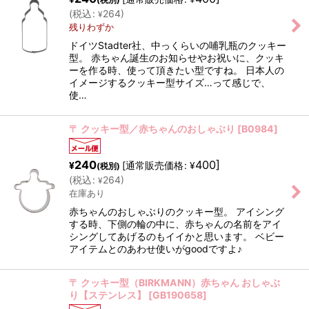
(
税込
:
264
)
¥
残りわずか
ドイツStadter社、中っくらいの哺乳瓶のクッキー
型。 赤ちゃん誕生のお知らせやお祝いに、クッキ
ーを作る時、使って頂きたい型ですね。 日本人の
イメージするクッキー型サイズ…って感じで、
使…
〒 クッキー型／赤ちゃんのおしゃぶり
[
B0984
]
240
400
]
[
通常販売価格
:
¥
¥
(税別)
(
税込
:
264
)
¥
在庫あり
赤ちゃんのおしゃぶりのクッキー型。 アイシング
する時、下側の輪の中に、赤ちゃんの名前をアイ
シングしてあげるのもイイかと思います。 ベビー
アイテムとのあわせ使いがgoodですよ♪
〒 クッキー型（BIRKMANN）赤ちゃん おしゃぶ
り【ステンレス】
[
GB190658
]