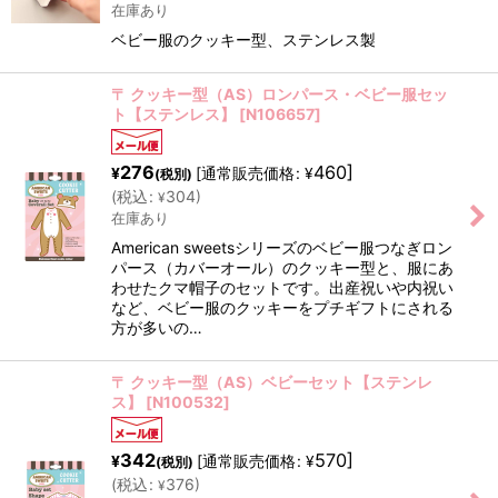
在庫あり
ベビー服のクッキー型、ステンレス製
〒 クッキー型（AS）ロンパース・ベビー服セッ
ト【ステンレス】
[
N106657
]
276
460
]
[
通常販売価格
:
¥
¥
(税別)
(
税込
:
304
)
¥
在庫あり
American sweetsシリーズのベビー服つなぎロン
パース（カバーオール）のクッキー型と、服にあ
わせたクマ帽子のセットです。出産祝いや内祝い
など、ベビー服のクッキーをプチギフトにされる
方が多いの…
〒 クッキー型（AS）ベビーセット【ステンレ
ス】
[
N100532
]
342
570
]
[
通常販売価格
:
¥
¥
(税別)
(
税込
:
376
)
¥