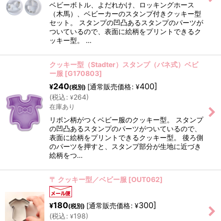
ベビーボトル、よだれかけ、ロッキングホース
絞り込む
（木馬）、ベビーカーのスタンプ付きクッキー型
セット。 スタンプの凹凸あるスタンプのパーツが
ついているので、表面に絵柄をプリントできるク
ッキー型。 …
クッキー型（Stadter）スタンプ（バネ式）ベビ
ー服
[
G170803
]
240
400
]
[
通常販売価格
:
¥
¥
(税別)
(
税込
:
264
)
¥
在庫あり
リボン柄がつくベビー服のクッキー型。 スタンプ
の凹凸あるスタンプのパーツがついているので、
表面に絵柄をプリントできるクッキー型。 後ろ側
のパーツを押すと、スタンプ部分が生地に近づき
絵柄をつ…
〒 クッキー型／ベビー服
[
OUT062
]
180
300
]
[
通常販売価格
:
¥
¥
(税別)
(
税込
:
198
)
¥