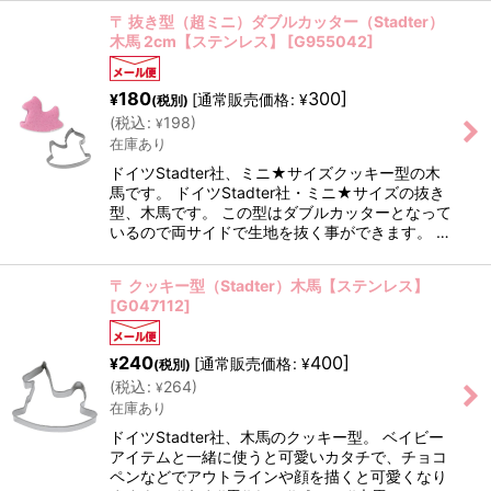
〒 抜き型（超ミニ）ダブルカッター（Stadter）
木馬 2cm【ステンレス】
[
G955042
]
180
300
]
[
通常販売価格
:
¥
¥
(税別)
(
税込
:
198
)
¥
在庫あり
ドイツStadter社、ミニ★サイズクッキー型の木
馬です。 ドイツStadter社・ミニ★サイズの抜き
型、木馬です。 この型はダブルカッターとなって
いるので両サイドで生地を抜く事ができます。 …
〒 クッキー型（Stadter）木馬【ステンレス】
[
G047112
]
240
400
]
[
通常販売価格
:
¥
¥
(税別)
(
税込
:
264
)
¥
在庫あり
ドイツStadter社、木馬のクッキー型。 ベイビー
アイテムと一緒に使うと可愛いカタチで、チョコ
ペンなどでアウトラインや顔を描くと可愛くなり