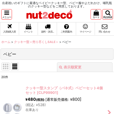
出産祝いのギフトに最適なベイビークッキー型、ベビー服やよだれかけ、哺乳瓶
のクッキー型などをご用意しております。
メニュー
カート
商品検索
入荷&再入荷
イベント
送料・決済...
ご利用案内
マイページ
問い合わせ
ホーム
>
クッキー型＜売り尽くしSALE＞
>
ベビー
ベビー
表示順変更
閉じる
20
件
表示数
:
クッキー型スタンプ（バネ式）ベビーセット4個
セット
[
CLP99901
]
在庫あり
480
800
]
[
通常販売価格
:
¥
¥
(税別)
(
税込
:
528
)
並び順
:
¥
在庫あり