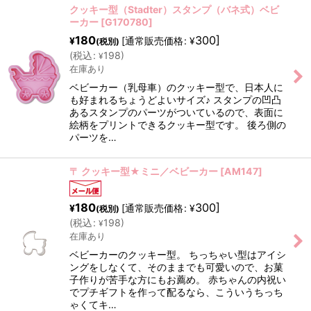
クッキー型（Stadter）スタンプ（バネ式）ベビ
ーカー
[
G170780
]
180
300
]
[
通常販売価格
:
¥
¥
(税別)
(
税込
:
198
)
¥
在庫あり
ベビーカー（乳母車）のクッキー型で、日本人に
も好まれるちょうどよいサイズ♪ スタンプの凹凸
あるスタンプのパーツがついているので、表面に
絵柄をプリントできるクッキー型です。 後ろ側の
パーツを…
〒 クッキー型★ミニ／ベビーカー
[
AM147
]
180
300
]
[
通常販売価格
:
¥
¥
(税別)
(
税込
:
198
)
¥
在庫あり
ベビーカーのクッキー型。 ちっちゃい型はアイシ
ングをしなくて、そのままでも可愛いので、お菓
子作りが苦手な方にもお薦め。 赤ちゃんの内祝い
でプチギフトを作って配るなら、こういうちっち
ゃくてキ…