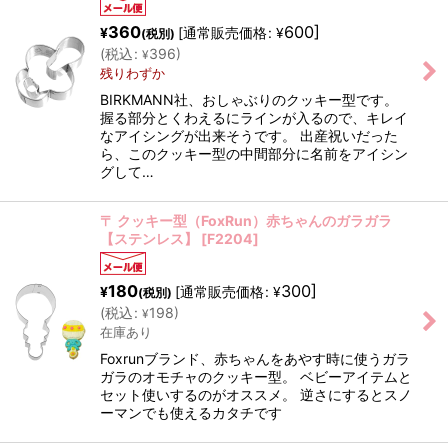
360
600
]
[
通常販売価格
:
¥
¥
(税別)
(
税込
:
396
)
¥
残りわずか
BIRKMANN社、おしゃぶりのクッキー型です。
握る部分とくわえるにラインが入るので、キレイ
なアイシングが出来そうです。 出産祝いだった
ら、このクッキー型の中間部分に名前をアイシン
グして…
〒 クッキー型（FoxRun）赤ちゃんのガラガラ
【ステンレス】
[
F2204
]
180
300
]
[
通常販売価格
:
¥
¥
(税別)
(
税込
:
198
)
¥
在庫あり
Foxrunブランド、赤ちゃんをあやす時に使うガラ
ガラのオモチャのクッキー型。 ベビーアイテムと
セット使いするのがオススメ。 逆さにするとスノ
ーマンでも使えるカタチです