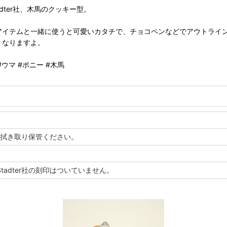
adter社、木馬のクッキー型。
アイテムと一緒に使うと可愛いカタチで、チョコペンなどでアウトライ
くなりますよ。
#ウマ #ポニー #木馬
拭き取り保管ください。
tadter社の刻印はついていません。