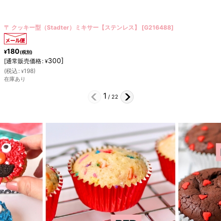
〒 クッキー型（Stadter）王妃冠
[
G199361
]
240
¥
(税別)
400
]
[
通常販売価格
:
¥
(
税込
:
264
)
¥
在庫あり
2
/
22