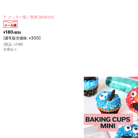
〒 クッキー型（Stadter）ミキサー【ステンレス】
[
G216488
]
180
¥
(税別)
300
]
[
通常販売価格
:
¥
(
税込
:
198
)
¥
在庫あり