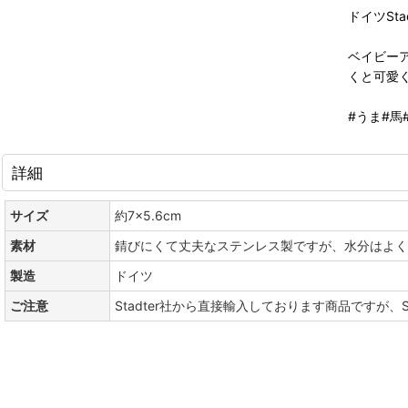
ドイツSt
ベイビー
くと可愛
#うま#馬
詳細
サイズ
約7×5.6cm
素材
錆びにくて丈夫なステンレス製ですが、水分はよく
製造
ドイツ
ご注意
Stadter社から直接輸入しております商品ですが、S