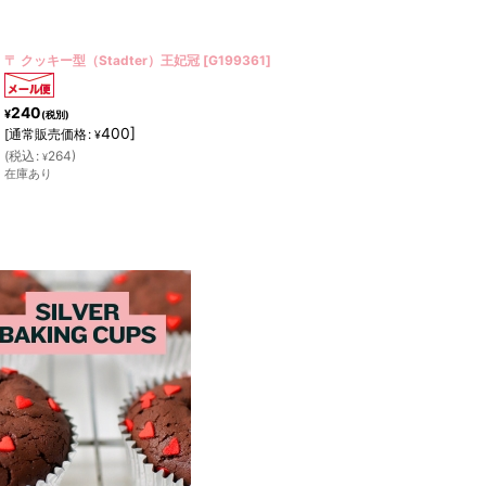
〒 クッキー型（Stadter）キノコ【ステンレス】
[
G056046
]
240
¥
(税別)
400
]
[
通常販売価格
:
¥
(
税込
:
264
)
¥
在庫あり