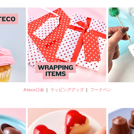
Ateco口金
｜
ラッピンググッズ
｜
フードペン