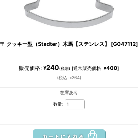
〒 クッキー型（Stadter）木馬【ステンレス】
[
G047112
]
240
販売価格
:
400
¥
[
通常販売価格
:
]
(税別)
¥
(
税込
:
264
)
¥
在庫あり
数量
: