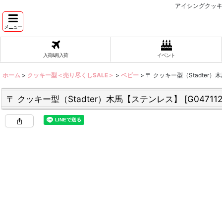
アイシングクッキ
メニュー
入荷&再入荷
イベント
ホーム
>
クッキー型＜売り尽くしSALE＞
>
ベビー
>
〒 クッキー型（Stadter
〒 クッキー型（Stadter）木馬【ステンレス】
[
G04711